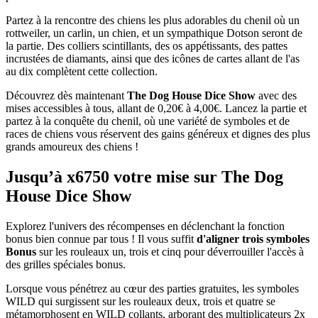
Partez à la rencontre des chiens les plus adorables du chenil où un
rottweiler, un carlin, un chien, et un sympathique Dotson seront de
la partie. Des colliers scintillants, des os appétissants, des pattes
incrustées de diamants, ainsi que des icônes de cartes allant de l'as
au dix complètent cette collection.
Découvrez dès maintenant
The Dog House Dice Show
avec des
mises accessibles à tous, allant de 0,20€ à 4,00€. Lancez la partie et
partez à la conquête du chenil, où une variété de symboles et de
races de chiens vous réservent des gains généreux et dignes des plus
grands amoureux des chiens !
Jusqu’à x6750 votre mise sur The Dog
House Dice Show
Explorez l'univers des récompenses en déclenchant la fonction
bonus bien connue par tous ! Il vous suffit
d'aligner trois symboles
Bonus
sur les rouleaux un, trois et cinq pour déverrouiller l'accès à
des grilles spéciales bonus.
Lorsque vous pénétrez au cœur des parties gratuites, les symboles
WILD qui surgissent sur les rouleaux deux, trois et quatre se
métamorphosent en WILD collants, arborant des multiplicateurs 2x