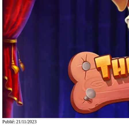
Publié
:
21/11/2023