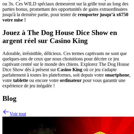
ou 3x. Ces WILD spéciaux demeurent sur la grille tout au long des
parties bonus, promettant des opportunités de gains extraordinaires
jusqu'à la dernière partie, pour tenter de
remporter jusqu’à x6750
votre mise !
Jouez à The Dog House Dice Show en
argent réel sur Casino King
Adorable, irrésistible, délicieux. Ces termes captivants ne sont que
quelques-uns de ceux que nous choisirions pour décrire ce jeu
captivant centré sur le monde des chiens. Explorez The Dog House
Dice Show dès à présent sur
Casino King
où ce jeu s'adapte
parfaitement à toutes les plateformes, soit depuis votre
smartphone
,
votre
tablette
ou encore votre
ordinateur
pour vous garantir une
expérience de jeu inégalée !
Blog
Voir tout