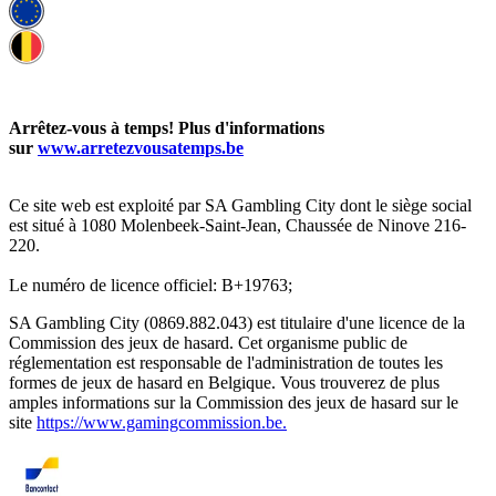
Arrêtez-vous à temps! Plus d'informations
sur
www.arretezvousatemps.be
Ce site web est exploité par SA Gambling City dont le siège social
est situé à 1080 Molenbeek-Saint-Jean, Chaussée de Ninove 216-
220.
Le numéro de licence officiel: B+19763;
SA Gambling City (0869.882.043) est titulaire d'une licence de la
Commission des jeux de hasard. Cet organisme public de
réglementation est responsable de l'administration de toutes les
formes de jeux de hasard en Belgique. Vous trouverez de plus
amples informations sur la Commission des jeux de hasard sur le
site
https://www.gamingcommission.be.