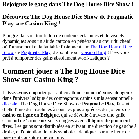
Rejoignez le gang dans The Dog House Dice Show !
Découvrez The Dog House Dice Show de Pragmatic
Play sur Casino King !
Plongez dans un tourbillon de couleurs éclatantes et de visuels
dynamiques sous un air de cartoon en pénétrant au cœur du chenil,
où l'amusement et la fantaisie fusionnent sur
The Dog House Dice
Show
de
Pragmatic Play
, disponible sur
Casino King
! Êtes-vous
prêt à remporter des gains absolument woof-tastiques ?
Comment jouer à The Dog House Dice
Show sur Casino King ?
Laissez-vous emporter par la thématique canine où vous plongerez
dans l'univers ludique des compagnons canins sur la sensationnelle
dice slot
The Dog House Dice Show de
Pragmatic Play
, faisant
d’elle l’une des machines à sous les plus appréciés des joueurs de
casino en ligne en Belgique
, qui se dévoile à travers une grille
standard de 5 rouleaux sur 3 rangées avec
20 lignes de paiement
fixes
. Les gains sont distribuées en suivant une direction de gauche à
droite, et l'obtention de trois symboles identiques sur une ligne de
paiement constitue une victoire.