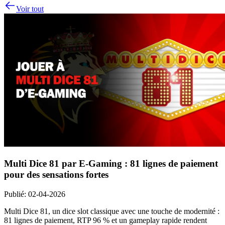
Voir tout
Multi Dice 81 par E-Gaming : 81 lignes de paiement
pour des sensations fortes
Publié
:
02-04-2026
Multi Dice 81, un dice slot classique avec une touche de modernité :
81 lignes de paiement, RTP 96 % et un gameplay rapide rendent