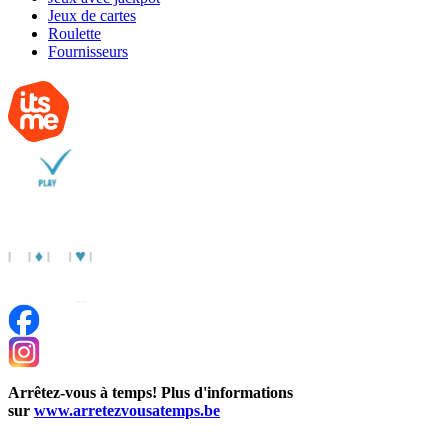
Jeux de cartes
Roulette
Fournisseurs
Arrêtez-vous à temps! Plus d'informations
sur
www.arretezvousatemps.be