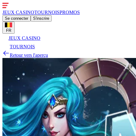
JEUX CASINO
TOURNOIS
PROMOS
Se connecter
S'inscrire
FR
JEUX CASINO
TOURNOIS
Retour vers l'aperçu