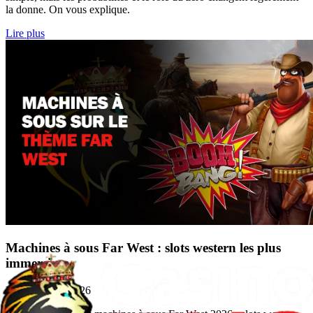
la donne. On vous explique.
Lire plus
Machines à sous Far West : slots western les plus
immersives
Publié
:
04-03-2026