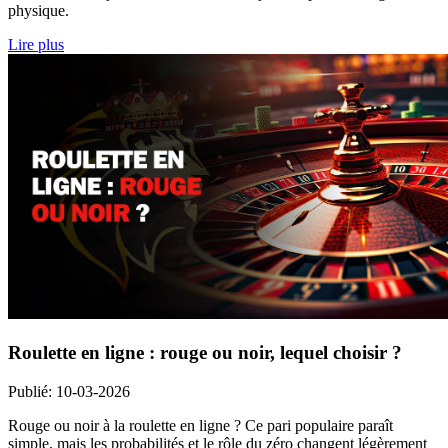
physique.
Lire plus
Roulette en ligne : rouge ou noir, lequel choisir ?
Publié
:
10-03-2026
Rouge ou noir à la roulette en ligne ? Ce pari populaire paraît
simple, mais les probabilités et le rôle du zéro changent légèrement