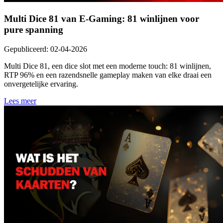
Multi Dice 81 van E-Gaming: 81 winlijnen voor
pure spanning
Gepubliceerd
:
02-04-2026
Multi Dice 81, een dice slot met een moderne touch: 81 winlijnen,
RTP 96% en een razendsnelle gameplay maken van elke draai een
onvergetelijke ervaring.
Lees meer