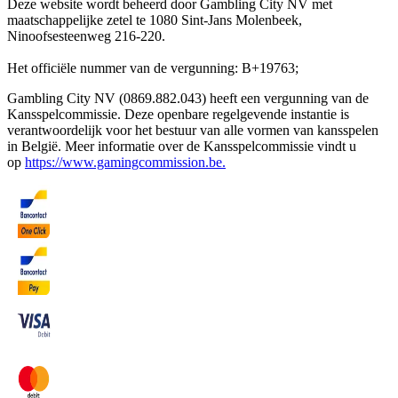
Deze website wordt beheerd door Gambling City NV met
maatschappelijke zetel te 1080 Sint-Jans Molenbeek,
Ninoofsesteenweg 216-220.
Het officiële nummer van de vergunning: B+19763;
Gambling City NV (0869.882.043) heeft een vergunning van de
Kansspelcommissie. Deze openbare regelgevende instantie is
verantwoordelijk voor het bestuur van alle vormen van kansspelen
in België. Meer informatie over de Kansspelcommissie vindt u
op
https://www.gamingcommission.be.