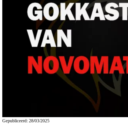
Gepubliceerd
:
28/03/2025