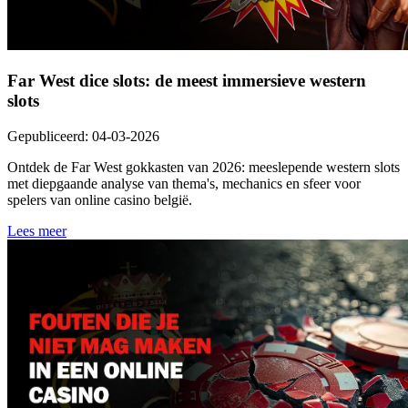
Far West dice slots: de meest immersieve western
slots
Gepubliceerd
:
04-03-2026
Ontdek de Far West gokkasten van 2026: meeslepende western slots
met diepgaande analyse van thema's, mechanics en sfeer voor
spelers van online casino belgië.
Lees meer