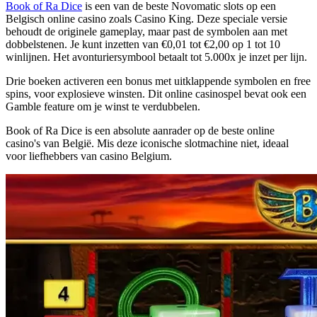
Book of Ra Dice
is een van de beste Novomatic slots op een
Belgisch online casino zoals Casino King. Deze speciale versie
behoudt de originele gameplay, maar past de symbolen aan met
dobbelstenen. Je kunt inzetten van €0,01 tot €2,00 op 1 tot 10
winlijnen. Het avonturiersymbool betaalt tot 5.000x je inzet per lijn.
Drie boeken activeren een bonus met uitklappende symbolen en free
spins, voor explosieve winsten. Dit online casinospel bevat ook een
Gamble feature om je winst te verdubbelen.
Book of Ra Dice is een absolute aanrader op de beste online
casino's van België. Mis deze iconische slotmachine niet, ideaal
voor liefhebbers van casino Belgium.