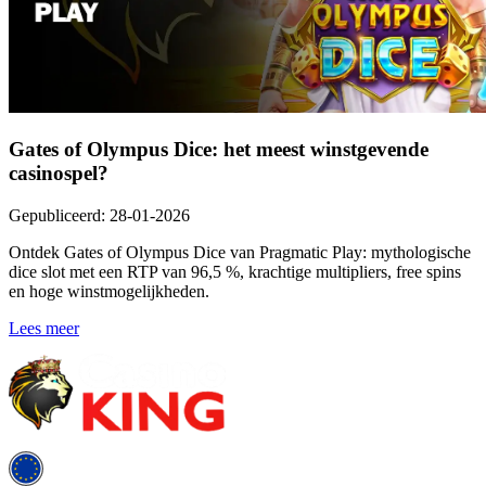
Gates of Olympus Dice: het meest winstgevende
casinospel?
Gepubliceerd
:
28-01-2026
Ontdek Gates of Olympus Dice van Pragmatic Play: mythologische
dice slot met een RTP van 96,5 %, krachtige multipliers, free spins
en hoge winstmogelijkheden.
Lees meer