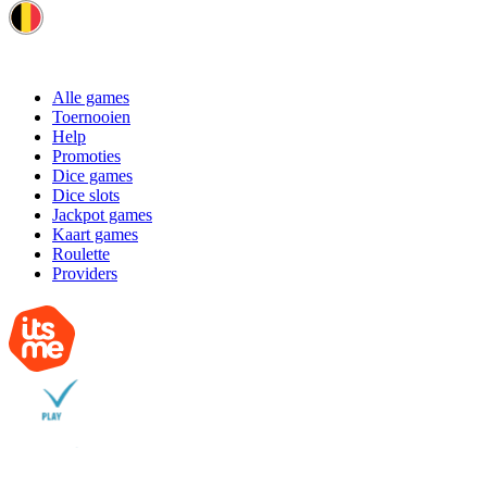
Alle games
Toernooien
Help
Promoties
Dice games
Dice slots
Jackpot games
Kaart games
Roulette
Providers