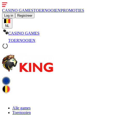
CASINO GAMES
TOERNOOIEN
PROMOTIES
Log in
Registreer
NL
CASINO GAMES
TOERNOOIEN
Alle games
Toernooien