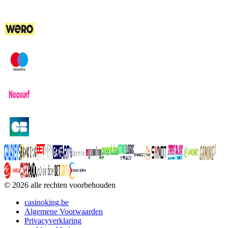
©
2026
alle rechten voorbehouden
casinoking.be
Algemene Voorwaarden
Privacyverklaring