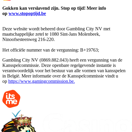
Gokken kan verslavend zijn. Stop op tijd! Meer info
op
www.stopoptijd.be
Deze website wordt beheerd door Gambling City NV met
maatschappelijke zetel te 1080 Sint-Jans Molenbeek,
Ninoofsesteenweg 216-220.
Het officiële nummer van de vergunning: B+19763;
Gambling City NV (0869.882.043) heeft een vergunning van de
Kansspelcommissie. Deze openbare regelgevende instantie is
verantwoordelijk voor het bestuur van alle vormen van kansspelen
in België. Meer informatie over de Kansspelcommissie vindt u
op
https://www.gamingcommission.be.