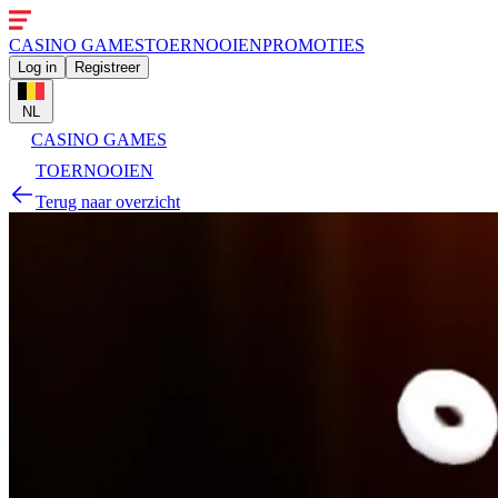
CASINO GAMES
TOERNOOIEN
PROMOTIES
Log in
Registreer
NL
CASINO GAMES
TOERNOOIEN
Terug naar overzicht