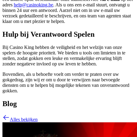
adres
help@casinoking.be
. Als u ons een e-mail stuurt, ontvangt u
binnen 24 uur een antwoord. Aarzel niet om in uw e-mail uw
verzoek gedetailleerd te beschrijven, en ons team van agenten staat
klaar om u met plezier te helpen.
Hulp bij Verantwoord Spelen
Bij Casino King hebben de veiligheid en het welzijn van onze
spelers de hoogste prioriteit. We bieden u tools om limieten in te
stellen, zodat gokken een leuke en vermakelijke ervaring blijft
zonder negatieve invloed op uw leven te hebben.
Bovendien, als u behoefte voelt om verder te praten over uw
gokgedrag, zijn wij er om u door te verwijzen naar bevoegde
diensten om u te helpen bij mogelijke tekenen van onverantwoord
gokken.
Blog
Alles bekijken