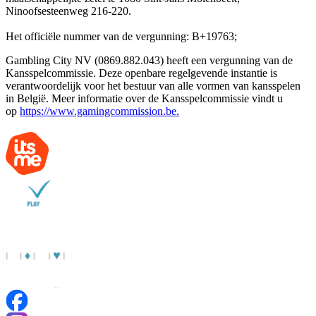
Ninoofsesteenweg 216-220.
Het officiële nummer van de vergunning: B+19763;
Gambling City NV (0869.882.043) heeft een vergunning van de
Kansspelcommissie. Deze openbare regelgevende instantie is
verantwoordelijk voor het bestuur van alle vormen van kansspelen
in België. Meer informatie over de Kansspelcommissie vindt u
op
https://www.gamingcommission.be.