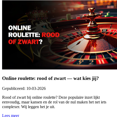
Online roulette: rood of zwart — wat kies jij?
Gepubliceerd
:
10-03-2026
Rood of zwart bij online roulette? Deze populaire inzet lijkt
eenvoudig, maar kansen en de rol van de nul maken het net iets
complexer. Wij leggen het je uit.
Lees meer