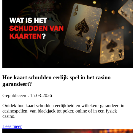
Hoe kaart schudden eerlijk spel in het casino
garandeert?
Gepubliceerd
:
15-03-2026
Ontdek hoe kaart schudden eerlijkheid en willekeur garandeert in
casinospellen, van blackjack tot poker, online of in een fysiek
casino.
Lees meer