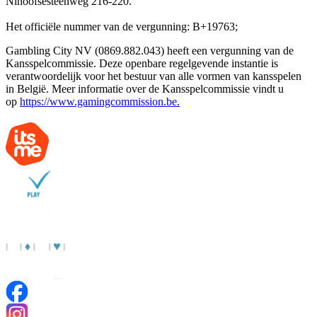
Ninoofsesteenweg 216-220.
Het officiële nummer van de vergunning: B+19763;
Gambling City NV (0869.882.043) heeft een vergunning van de
Kansspelcommissie. Deze openbare regelgevende instantie is
verantwoordelijk voor het bestuur van alle vormen van kansspelen
in België. Meer informatie over de Kansspelcommissie vindt u
op
https://www.gamingcommission.be.