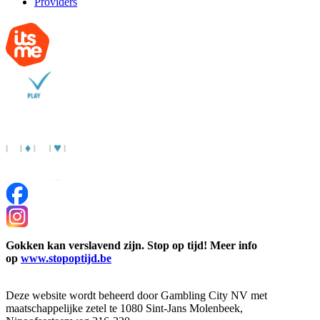
Providers
Gokken kan verslavend zijn. Stop op tijd! Meer info
op
www.stopoptijd.be
Deze website wordt beheerd door Gambling City NV met
maatschappelijke zetel te 1080 Sint-Jans Molenbeek,