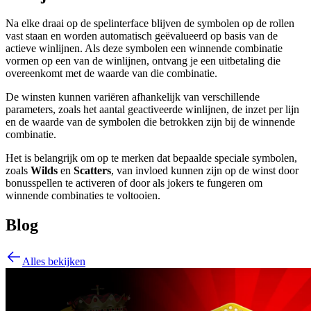
Na elke draai op de spelinterface blijven de symbolen op de rollen
vast staan en worden automatisch geëvalueerd op basis van de
actieve winlijnen. Als deze symbolen een winnende combinatie
vormen op een van de winlijnen, ontvang je een uitbetaling die
overeenkomt met de waarde van die combinatie.
De winsten kunnen variëren afhankelijk van verschillende
parameters, zoals het aantal geactiveerde winlijnen, de inzet per lijn
en de waarde van de symbolen die betrokken zijn bij de winnende
combinatie.
Het is belangrijk om op te merken dat bepaalde speciale symbolen,
zoals
Wilds
en
Scatters
, van invloed kunnen zijn op de winst door
bonusspellen te activeren of door als jokers te fungeren om
winnende combinaties te voltooien.
Blog
Alles bekijken