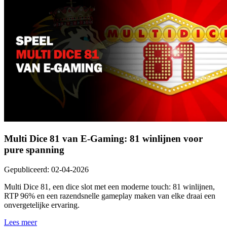
Multi Dice 81 van E-Gaming: 81 winlijnen voor
pure spanning
Gepubliceerd
:
02-04-2026
Multi Dice 81, een dice slot met een moderne touch: 81 winlijnen,
RTP 96% en een razendsnelle gameplay maken van elke draai een
onvergetelijke ervaring.
Lees meer