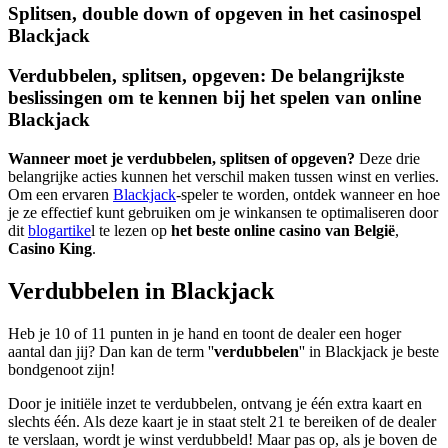
Splitsen, double down of opgeven in het casinospel
Blackjack
Verdubbelen, splitsen, opgeven: De belangrijkste
beslissingen om te kennen bij het spelen van online
Blackjack
Wanneer moet je verdubbelen, splitsen of opgeven?
Deze drie
belangrijke acties kunnen het verschil maken tussen winst en verlies.
Om een ervaren
Blackjack
-speler te worden, ontdek wanneer en hoe
je ze effectief kunt gebruiken om je winkansen te optimaliseren door
dit
blogartike
l te lezen op
het beste online casino van België
,
Casino King
.
Verdubbelen in Blackjack
Heb je 10 of 11 punten in je hand en toont de dealer een hoger
aantal dan jij? Dan kan de term ''
verdubbelen
'' in Blackjack je beste
bondgenoot zijn!
Door je initiële inzet te verdubbelen, ontvang je één extra kaart en
slechts één. Als deze kaart je in staat stelt 21 te bereiken of de dealer
te verslaan, wordt je winst verdubbeld! Maar pas op, als je boven de