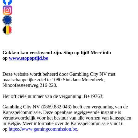
Gokken kan verslavend zijn. Stop op tijd! Meer info
op
www.stopoptijd.be
Deze website wordt beheerd door Gambling City NV met
maatschappelijke zetel te 1080 Sint-Jans Molenbeek,
Ninoofsesteenweg 216-220.
Het officiële nummer van de vergunning: B+19763;
Gambling City NV (0869.882.043) heeft een vergunning van de
Kansspelcommissie. Deze openbare regelgevende instantie is
verantwoordelijk voor het bestuur van alle vormen van kansspelen
in België. Meer informatie over de Kansspelcommissie vindt u
op
https://www.gamingcommission.be.