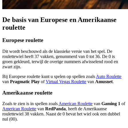
De basis van Europese en Amerikaanse
roulette
Europese roulette
Dit wordt beschouwd als de klassieke versie van het spel. De
roulettewiel heeft 37 vakken, genummerd van 0 tot 36. De 0 is
groen gekleurd, terwijl de overige nummers afwisselend rood en
zwart zijn.
Bij Europese roulette kunt u spelen op spellen zoals
Auto Roulette
van
Pragmatic Play
of
Virtual Vegas Roulette
van
Amusnet
.
Amerikaanse roulette
Zoals te zien is in spellen zoals
American Roulette
van
Gaming 1
of
American Roulette
van
RedPanda
, heeft de Amerikaanse
roulettewiel 38 vakken. Naast de 0 bevat het wiel ook een dubbel
nul (00).