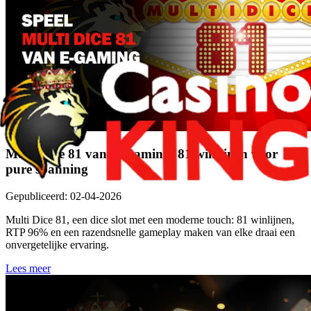
Multi Dice 81 van E-Gaming: 81 winlijnen voor
pure spanning
Gepubliceerd
:
02-04-2026
Multi Dice 81, een dice slot met een moderne touch: 81 winlijnen,
RTP 96% en een razendsnelle gameplay maken van elke draai een
onvergetelijke ervaring.
Lees meer