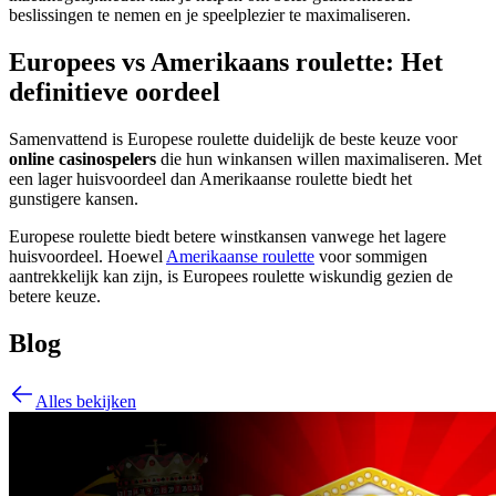
beslissingen te nemen en je speelplezier te maximaliseren.
Europees vs Amerikaans roulette: Het
definitieve oordeel
Samenvattend is Europese roulette duidelijk de beste keuze voor
online casinospelers
die hun winkansen willen maximaliseren. Met
een lager huisvoordeel dan Amerikaanse roulette biedt het
gunstigere kansen.
Europese roulette biedt betere winstkansen vanwege het lagere
huisvoordeel. Hoewel
Amerikaanse roulette
voor sommigen
aantrekkelijk kan zijn, is Europees roulette wiskundig gezien de
betere keuze.
Blog
Alles bekijken