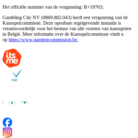
Het officiële nummer van de vergunning: B+19763;
Gambling City NV (0869.882.043) heeft een vergunning van de
Kansspelcommissie. Deze openbare regelgevende instantie is
verantwoordelijk voor het bestuur van alle vormen van kansspelen
in België. Meer informatie over de Kansspelcommissie vindt u
op
https://www.gamingcommission.be.