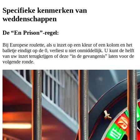
Specifieke kenmerken van
weddenschappen
De “En Prison”-regel:
Bij Europese roulette, als u inzet op een kleur of een kolom en het
balletje eindigt op de 0, verliest u niet onmiddellijk. U kunt de helft
van uw inzet terugkrijgen of deze “in de gevangenis” laten voor de
volgende ronde.