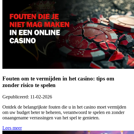
Fouten om te vermijden in het casino: tips om
zonder risico te spelen
Gepubliceerd
:
11-02-2026
Ontdek de belangrijkste fouten die u in het casino moet vermijden
om uw budget beter te beheren, verantwoord te spelen en zonder
onaangename verrassingen van het spel te genieten.
Lees meer