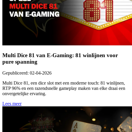
Multi Dice 81 van E-Gaming: 81 winlijnen voor
pure spanning
Gepubliceerd
:
02-04-2026
Multi Dice 81, een dice slot met een moderne touch: 81 winlijnen,
RTP 96% en een razendsnelle gameplay maken van elke draai een
onvergetelijke ervaring.
Lees meer