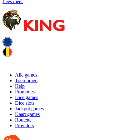
Lees meer
Alle games
Toernooien
Help
Promoties
Dice games
Dice slots
Jackpot games
Kaart games
Roulette
Providers