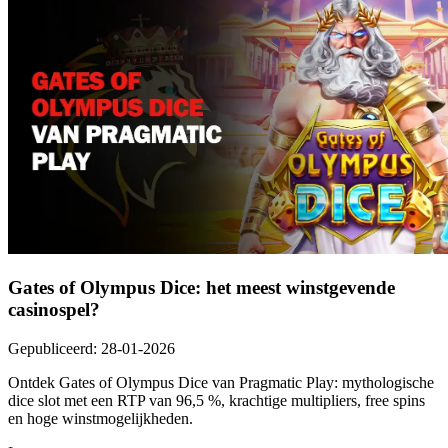
Gates of Olympus Dice: het meest winstgevende
casinospel?
Gepubliceerd
:
28-01-2026
Ontdek Gates of Olympus Dice van Pragmatic Play: mythologische
dice slot met een RTP van 96,5 %, krachtige multipliers, free spins
en hoge winstmogelijkheden.