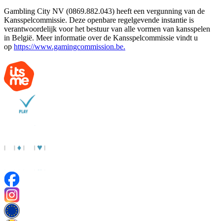
Gambling City NV (0869.882.043) heeft een vergunning van de
Kansspelcommissie. Deze openbare regelgevende instantie is
verantwoordelijk voor het bestuur van alle vormen van kansspelen
in België. Meer informatie over de Kansspelcommissie vindt u
op
https://www.gamingcommission.be.