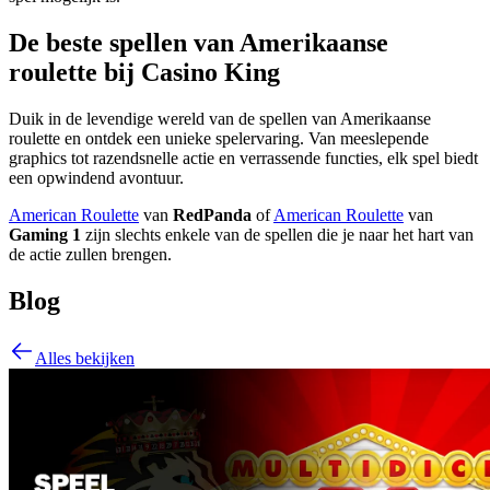
De beste spellen van Amerikaanse
roulette bij Casino King
Duik in de levendige wereld van de spellen van Amerikaanse
roulette en ontdek een unieke spelervaring. Van meeslepende
graphics tot razendsnelle actie en verrassende functies, elk spel biedt
een opwindend avontuur.
American Roulette
van
RedPanda
of
American Roulette
van
Gaming 1
zijn slechts enkele van de spellen die je naar het hart van
de actie zullen brengen.
Blog
Alles bekijken