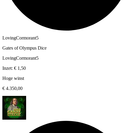
LovingCormorant5
Gates of Olympus Dice
LovingCormorant5
Inzet: € 1,50
Hoge winst
€ 4.350,00