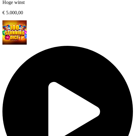
Hoge winst
€ 5.000,00