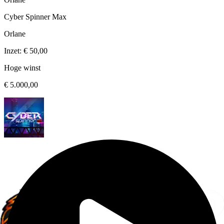
Cyber Spinner Max
Orlane
Inzet: € 50,00
Hoge winst
€ 5.000,00