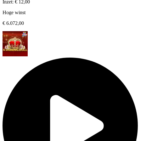
Inzet: € 12,00
Hoge winst
€ 6.072,00