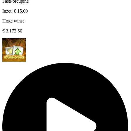
FastPorcupine
Inzet: € 15,00
Hoge winst
€ 3.172,50