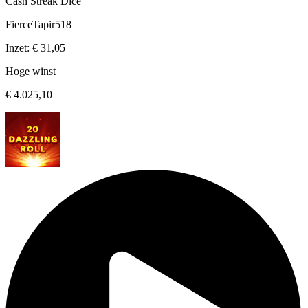
Cash Streak Dice
FierceTapir518
Inzet: € 31,05
Hoge winst
€ 4.025,10