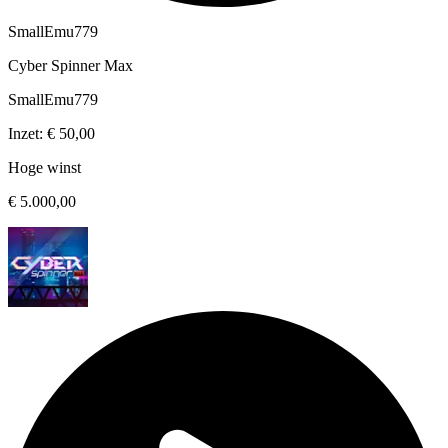
SmallEmu779
Cyber Spinner Max
SmallEmu779
Inzet: € 50,00
Hoge winst
€ 5.000,00