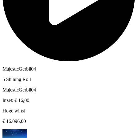
MajesticGerbil04
5 Shining Roll
MajesticGerbil04
Inzet: € 16,00
Hoge winst
€ 16.096,00