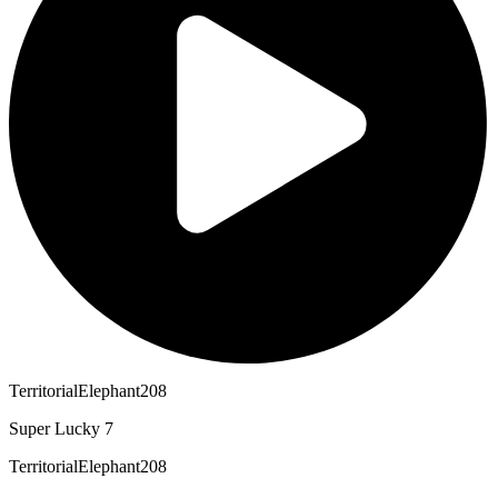
TerritorialElephant208
Super Lucky 7
TerritorialElephant208