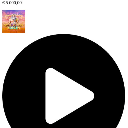
€ 5.000,00