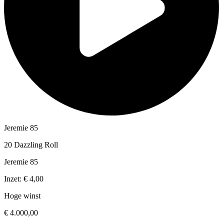
Jeremie 85
20 Dazzling Roll
Jeremie 85
Inzet: € 4,00
Hoge winst
€ 4.000,00