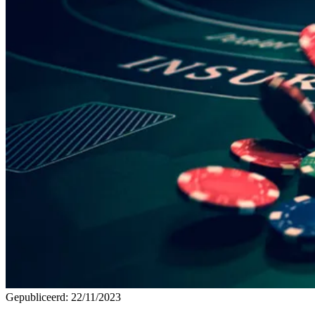
Gepubliceerd
:
22/11/2023