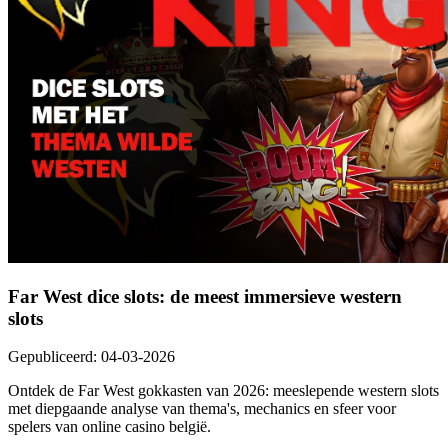
Far West dice slots: de meest immersieve western
slots
Gepubliceerd
:
04-03-2026
Ontdek de Far West gokkasten van 2026: meeslepende western slots
met diepgaande analyse van thema's, mechanics en sfeer voor
spelers van online casino belgië.