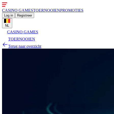
CASINO GAMES
TOERNOOIEN
PROMOTIES
Log in
Registreer
NL
CASINO GAMES
TOERNOOIEN
Terug naar overzicht