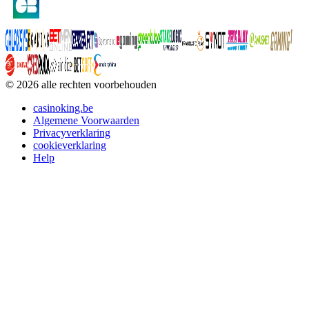
©
2026
alle rechten voorbehouden
casinoking.be
Algemene Voorwaarden
Privacyverklaring
cookieverklaring
Help