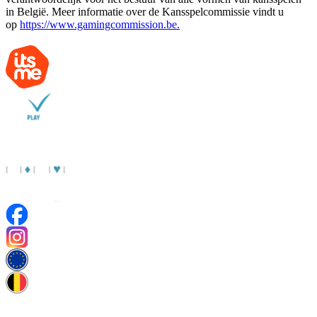
in België. Meer informatie over de Kansspelcommissie vindt u
op
https://www.gamingcommission.be.