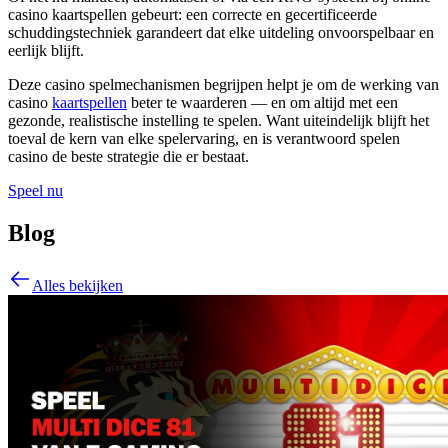
casino kaartspellen gebeurt: een correcte en gecertificeerde
schuddingstechniek garandeert dat elke uitdeling onvoorspelbaar en
eerlijk blijft.
Deze casino spelmechanismen begrijpen helpt je om de werking van
casino
kaartspellen
beter te waarderen — en om altijd met een
gezonde, realistische instelling te spelen. Want uiteindelijk blijft het
toeval de kern van elke spelervaring, en is verantwoord spelen
casino de beste strategie die er bestaat.
Speel nu
Blog
Alles bekijken