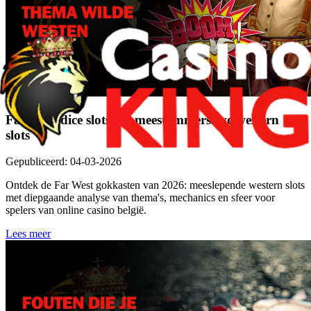
Far West dice slots: de meest immersieve western
slots
Gepubliceerd
:
04-03-2026
Ontdek de Far West gokkasten van 2026: meeslepende western slots
met diepgaande analyse van thema's, mechanics en sfeer voor
spelers van online casino belgië.
Lees meer