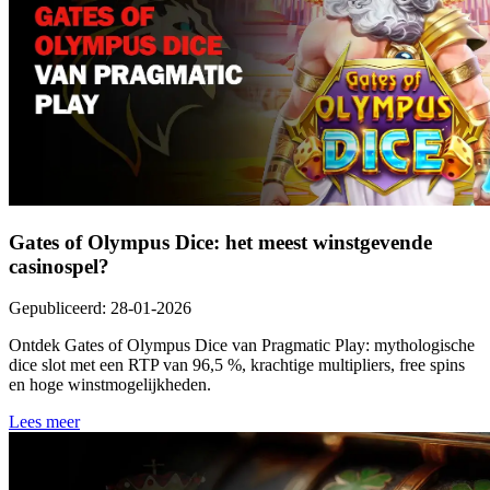
Gates of Olympus Dice: het meest winstgevende
casinospel?
Gepubliceerd
:
28-01-2026
Ontdek Gates of Olympus Dice van Pragmatic Play: mythologische
dice slot met een RTP van 96,5 %, krachtige multipliers, free spins
en hoge winstmogelijkheden.
Lees meer