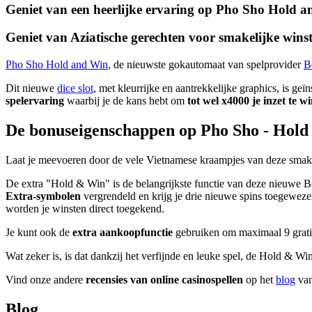
Geniet van een heerlijke ervaring op Pho Sho Hold 
Geniet van Aziatische gerechten voor smakelijke win
Pho Sho Hold and Win
, de nieuwste gokautomaat van spelprovider
B
Dit nieuwe
dice slot
, met kleurrijke en aantrekkelijke graphics, is g
spelervaring
waarbij je de kans hebt om
tot wel x4000 je inzet te w
De bonuseigenschappen op Pho Sho - Hol
Laat je meevoeren door de vele Vietnamese kraampjes van deze smak
De extra "Hold & Win" is de belangrijkste functie van deze nieuwe B
Extra-symbolen
vergrendeld en krijg je drie nieuwe spins toegeweze
worden je winsten direct toegekend.
Je kunt ook de
extra aankoopfunctie
gebruiken om maximaal 9 gratis
Wat zeker is, is dat dankzij het verfijnde en leuke spel, de Hold & W
Vind onze andere
recensies van online casinospellen
op het
blog
va
Blog