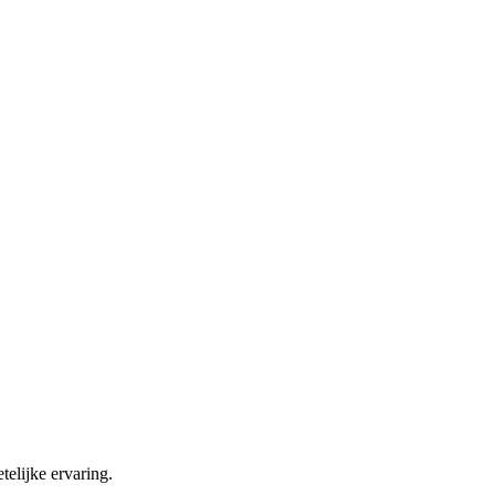
elijke ervaring.