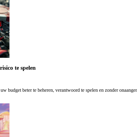
isico te spelen
 uw budget beter te beheren, verantwoord te spelen en zonder onaangen