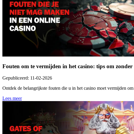
Fouten om te vermijden in het casino: tips om zonder r
Gepubliceerd
:
11-02-2026
Ontdek de belangrijkste fouten die u in het casino moet vermijden om
Lees meer