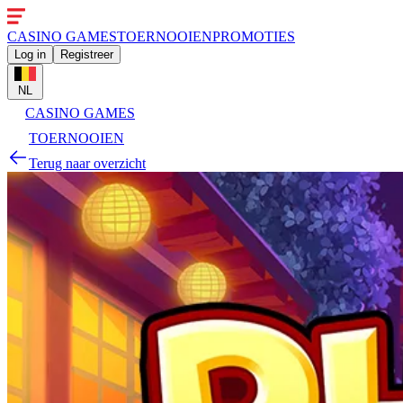
CASINO GAMES
TOERNOOIEN
PROMOTIES
Log in
Registreer
NL
CASINO GAMES
TOERNOOIEN
Terug naar overzicht