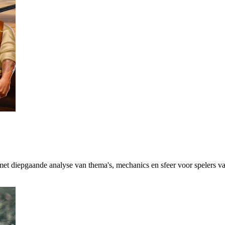
t diepgaande analyse van thema's, mechanics en sfeer voor spelers van