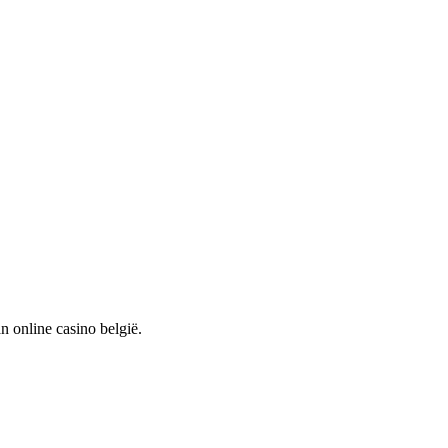
 online casino belgië.