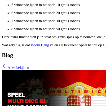
5 winnende lijnen in het spel: 10 gratis rondes
6 winnende lijnen in het spel: 20 gratis rondes
7 winnende lijnen in het spel: 30 gratis rondes
8 winnende lijnen in het spel: 50 gratis rondes
Deze extra functie stelt je in staat om gratis spins op te bouwen, die
Wat zeker is, is dat
Boom Bang
velen zal bevallen! Speel het nu op
C
Blog
Alles bekijken