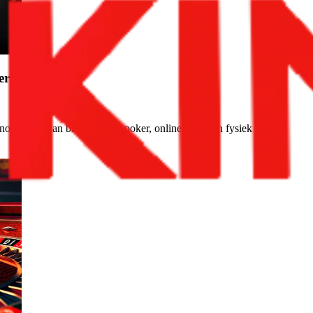
ert?
ospellen, van blackjack tot poker, online of in een fysiek casino.