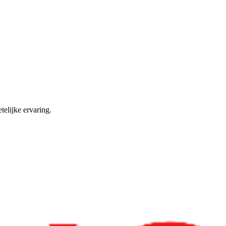
elijke ervaring.