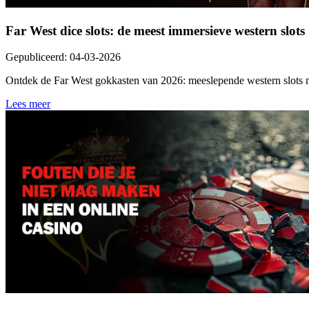
Far West dice slots: de meest immersieve western slots
Gepubliceerd
:
04-03-2026
Ontdek de Far West gokkasten van 2026: meeslepende western slots me
Lees meer