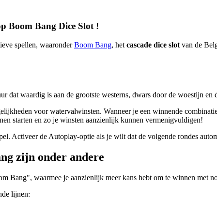
 op Boom Bang Dice Slot !
atieve spellen, waaronder
Boom Bang
, het
cascade dice slot
van de Belg
r dat waardig is aan de grootste westerns, dwars door de woestijn en 
ogelijkheden voor watervalwinsten. Wanneer je een winnende combinati
en starten en zo je winsten aanzienlijk kunnen vermenigvuldigen!
pel. Activeer de Autoplay-optie als je wilt dat de volgende rondes aut
ang zijn onder andere
om Bang", waarmee je aanzienlijk meer kans hebt om te winnen met nog
de lijnen: