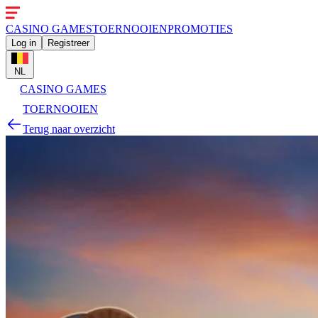
CASINO GAMES
TOERNOOIEN
PROMOTIES
Log in
Registreer
NL
CASINO GAMES
TOERNOOIEN
Terug naar overzicht