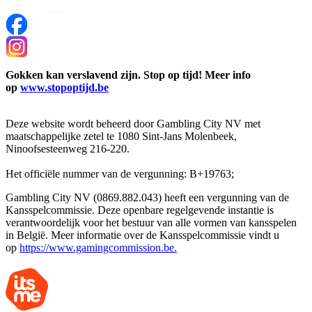
Gokken kan verslavend zijn. Stop op tijd! Meer info
op
www.stopoptijd.be
Deze website wordt beheerd door Gambling City NV met
maatschappelijke zetel te 1080 Sint-Jans Molenbeek,
Ninoofsesteenweg 216-220.
Het officiële nummer van de vergunning: B+19763;
Gambling City NV (0869.882.043) heeft een vergunning van de
Kansspelcommissie. Deze openbare regelgevende instantie is
verantwoordelijk voor het bestuur van alle vormen van kansspelen
in België. Meer informatie over de Kansspelcommissie vindt u
op
https://www.gamingcommission.be.