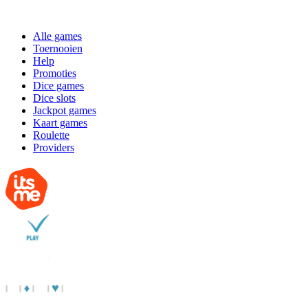
Alle games
Toernooien
Help
Promoties
Dice games
Dice slots
Jackpot games
Kaart games
Roulette
Providers