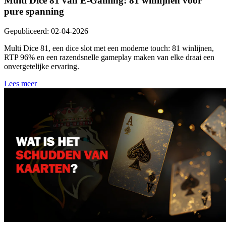
Multi Dice 81 van E-Gaming: 81 winlijnen voor
pure spanning
Gepubliceerd
:
02-04-2026
Multi Dice 81, een dice slot met een moderne touch: 81 winlijnen,
RTP 96% en een razendsnelle gameplay maken van elke draai een
onvergetelijke ervaring.
Lees meer