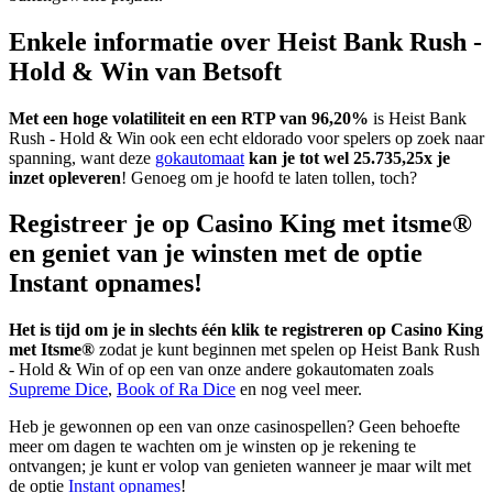
Enkele informatie over Heist Bank Rush -
Hold & Win van Betsoft
Met een hoge volatiliteit en een RTP van 96,20%
is Heist Bank
Rush - Hold & Win ook een echt eldorado voor spelers op zoek naar
spanning, want deze
gokautomaat
kan je tot wel 25.735,25x je
inzet opleveren
! Genoeg om je hoofd te laten tollen, toch?
Registreer je op Casino King met itsme®
en geniet van je winsten met de optie
Instant opnames!
Het is tijd om je in slechts één klik te registreren op Casino King
met Itsme®
zodat je kunt beginnen met spelen op Heist Bank Rush
- Hold & Win of op een van onze andere gokautomaten zoals
Supreme Dice
,
Book of Ra Dice
en nog veel meer.
Heb je gewonnen op een van onze casinospellen? Geen behoefte
meer om dagen te wachten om je winsten op je rekening te
ontvangen; je kunt er volop van genieten wanneer je maar wilt met
de optie
Instant opnames
!