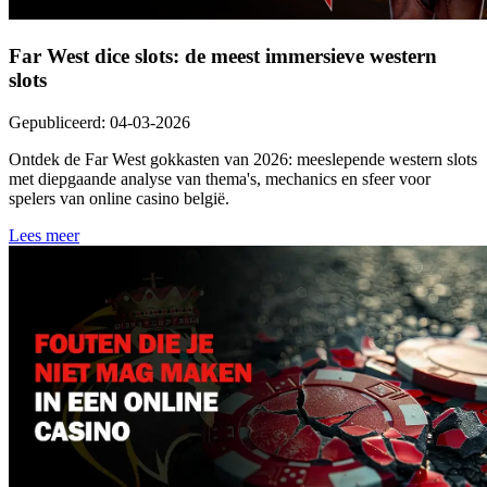
Far West dice slots: de meest immersieve western
slots
Gepubliceerd
:
04-03-2026
Ontdek de Far West gokkasten van 2026: meeslepende western slots
met diepgaande analyse van thema's, mechanics en sfeer voor
spelers van online casino belgië.
Lees meer