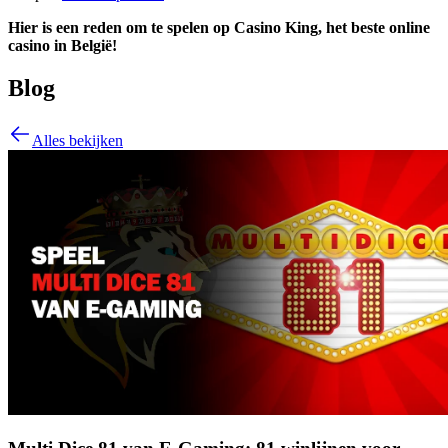
Hier is een reden om te spelen op Casino King, het beste online
casino in België!
Blog
Alles bekijken