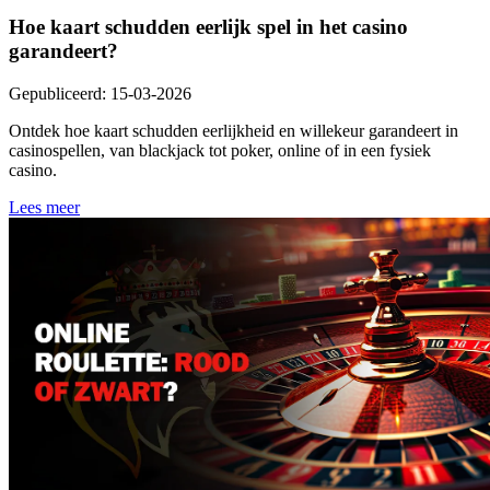
Hoe kaart schudden eerlijk spel in het casino
garandeert?
Gepubliceerd
:
15-03-2026
Ontdek hoe kaart schudden eerlijkheid en willekeur garandeert in
casinospellen, van blackjack tot poker, online of in een fysiek
casino.
Lees meer