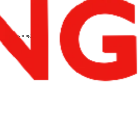
elijke ervaring.