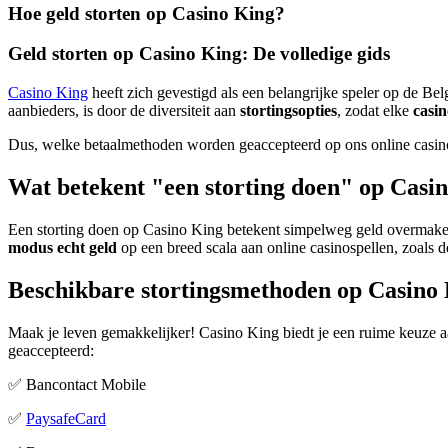
Hoe geld storten op Casino King?
Geld storten op Casino King: De volledige gids
Casino King
heeft zich gevestigd als een belangrijke speler op de Bel
aanbieders, is door de diversiteit aan
stortingsopties
, zodat elke
casin
Dus, welke betaalmethoden worden geaccepteerd op ons online casino?
Wat betekent "een storting doen" op Casi
Een storting doen op Casino King betekent simpelweg geld overmaken v
modus echt geld
op een breed scala aan online casinospellen, zoals 
Beschikbare stortingsmethoden op Casino
Maak je leven gemakkelijker! Casino King biedt je een ruime keuze a
geaccepteerd:
✅ Bancontact Mobile
✅
PaysafeCard