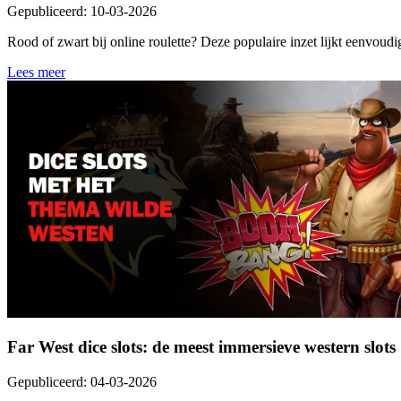
Gepubliceerd
:
10-03-2026
Rood of zwart bij online roulette? Deze populaire inzet lijkt eenvoudi
Lees meer
Far West dice slots: de meest immersieve western slots
Gepubliceerd
:
04-03-2026