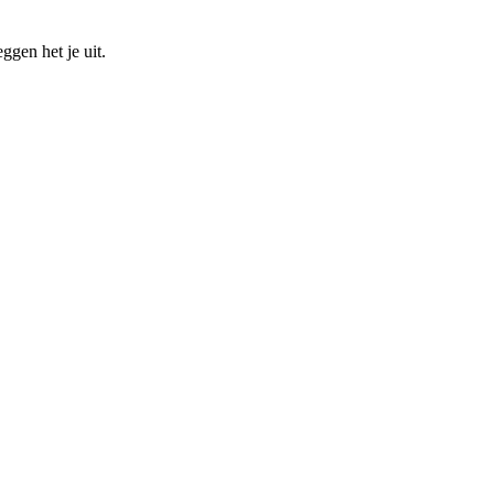
ggen het je uit.