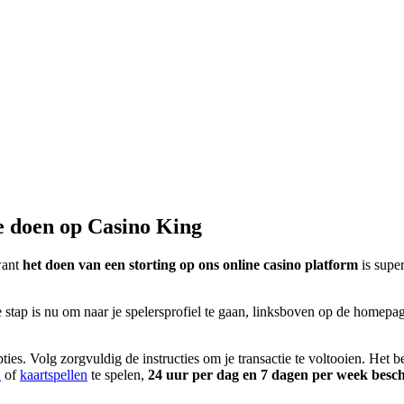
te doen op Casino King
want
het doen van een storting op ons online casino platform
is super
stap is nu om naar je spelersprofiel te gaan, linksboven op de homepag
pties. Volg zorgvuldig de instructies om je transactie te voltooien. Het
n
of
kaartspellen
te spelen,
24 uur per dag en 7 dagen per week besc