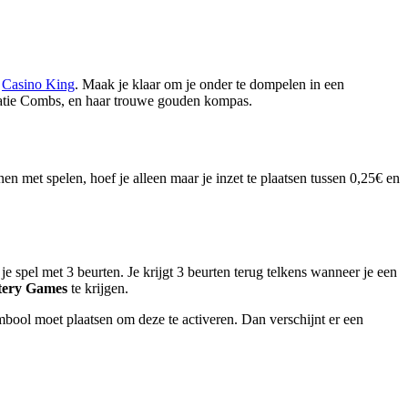
p
Casino King
. Maak je klaar om je onder te dompelen in een
 Katie Combs, en haar trouwe gouden kompas.
n met spelen, hoef je alleen maar je inzet te plaatsen tussen 0,25€ en
je spel met 3 beurten. Je krijgt 3 beurten terug telkens wanneer je een
stery Games
te krijgen.
bool moet plaatsen om deze te activeren. Dan verschijnt er een