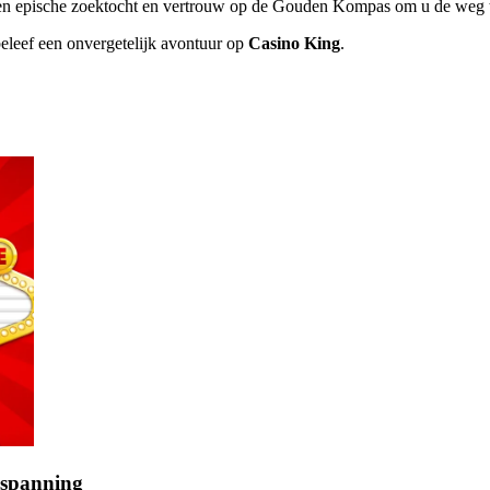
in een epische zoektocht en vertrouw op de Gouden Kompas om u de weg 
eleef een onvergetelijk avontuur op
Casino King
.
 spanning