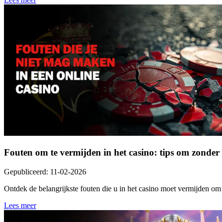
Fouten om te vermijden in het casino: tips om zonder r
Gepubliceerd
:
11-02-2026
Ontdek de belangrijkste fouten die u in het casino moet vermijden om
Lees meer