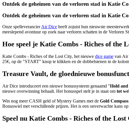
Ontdek de geheimen van de verloren stad in Katie Com
Ontdek de geheimen van de verloren stad in Katie Co
Onze spelleverancier
Air Dice
heeft zojuist hun nieuwste meesterwer
meeslepend avontuur op zoek naar verloren schatten in de Verloren 
Hoe speel je Katie Combs - Riches of the 
Katie Combs - Riches of the Lost City, het nieuwe
dice game
van Air 
25€, op de "START" knop te klikken en de dobbelstenen in de kolom
Treasure Vault, de gloednieuwe bonusfunct
Air Dice introduceert een nieuwe bonussysteem genaamd "
Hold and
nieuwe overwinning behaalt. Het bonusspel stelt je in staat om
tot we
Win nog meer CASH geld of Mystery Games met de
Gold Compass
Bonuswiel met verschillende prijzen. Het is een onverwachte kans op 
Speel nu Katie Combs - Riches of the Lost