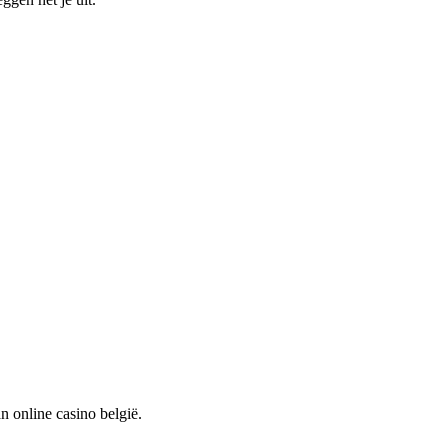
 online casino belgië.