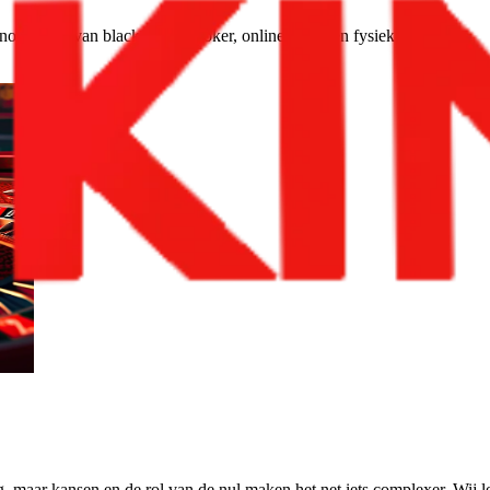
ospellen, van blackjack tot poker, online of in een fysiek casino.
g, maar kansen en de rol van de nul maken het net iets complexer. Wij le