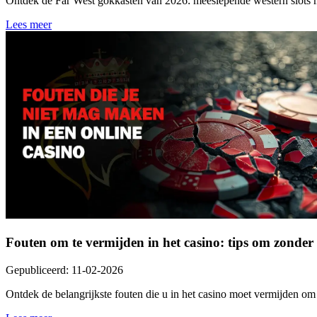
Ontdek de Far West gokkasten van 2026: meeslepende western slots me
Lees meer
Fouten om te vermijden in het casino: tips om zonder r
Gepubliceerd
:
11-02-2026
Ontdek de belangrijkste fouten die u in het casino moet vermijden om