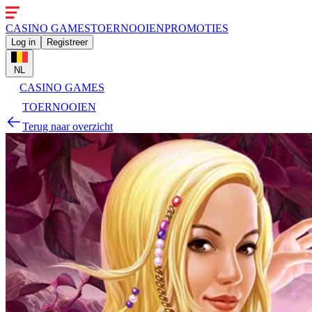
CASINO GAMES
TOERNOOIEN
PROMOTIES
Log in
Registreer
NL
CASINO GAMES
TOERNOOIEN
Terug naar overzicht