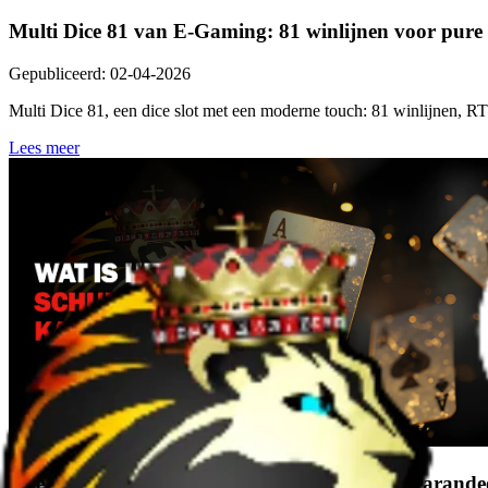
Multi Dice 81 van E-Gaming: 81 winlijnen voor pure
Gepubliceerd
:
02-04-2026
Multi Dice 81, een dice slot met een moderne touch: 81 winlijnen, R
Lees meer
Hoe kaart schudden eerlijk spel in het casino garande