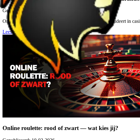
Gepubliceerd
:
15-03-2026
Ontdek hoe kaart schudden eerlijkheid en willekeur garandeert in casin
Lees meer
Online roulette: rood of zwart — wat kies jij?