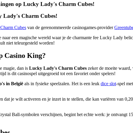
oningen op Lucky Lady's Charm Cubes!
ky Lady's Charm Cubes!
 Charm Cubes
van de gerenommeerde casinogames-provider
Greentub
mee naar een magische wereld waar je de charmante fee Lucky Lady beli
ult niet teleurgesteld worden!
p Casino King?
je magie, dan is
Lucky Lady's Charm Cubes
zeker de moeite waard, v
jd is dit casinospel uitgegroeid tot een favoriet onder spelers!
o's in België
als in fysieke speelzalen. Het is een leuk
dice slot
-spel met
zen dat je wilt activeren en je inzet in te stellen, die kan variëren van
stal Ball-symbolen verschijnen, begint het echte werk: je ontvangt 15 
ubes