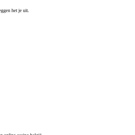
ggen het je uit.