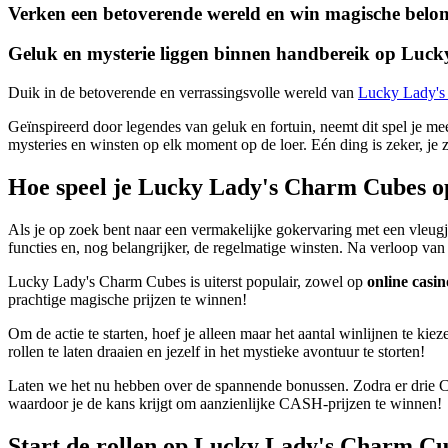
Verken een betoverende wereld en win magische bel
Geluk en mysterie liggen binnen handbereik op Luc
Duik in de betoverende en verrassingsvolle wereld van
Lucky Lady's
Geïnspireerd door legendes van geluk en fortuin, neemt dit spel je 
mysteries en winsten op elk moment op de loer. Eén ding is zeker, je z
Hoe speel je Lucky Lady's Charm Cubes o
Als je op zoek bent naar een vermakelijke gokervaring met een vleug
functies en, nog belangrijker, de regelmatige winsten. Na verloop van ti
Lucky Lady's Charm Cubes is uiterst populair, zowel op
online casin
prachtige magische prijzen te winnen!
Om de actie te starten, hoef je alleen maar het aantal winlijnen te kie
rollen te laten draaien en jezelf in het mystieke avontuur te storten!
Laten we het nu hebben over de spannende bonussen. Zodra er drie Cry
waardoor je de kans krijgt om aanzienlijke CASH-prijzen te winnen!
Start de rollen op Lucky Lady's Charm C