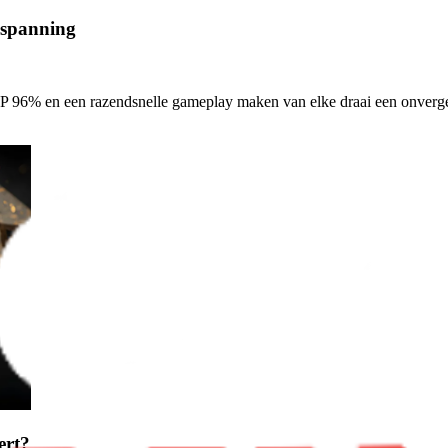
 spanning
TP 96% en een razendsnelle gameplay maken van elke draai een onverget
ert?