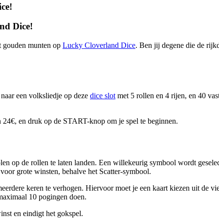
ce!
nd Dice!
met gouden munten op
Lucky Cloverland Dice
. Ben jij degene die de ri
t naar een volksliedje op deze
dice slot
met 5 rollen en 4 rijen, en 40 va
€ en 24€, en druk op de START-knop om je spel te beginnen.
olen op de rollen te laten landen. Een willekeurig symbool wordt geselec
oor grote winsten, behalve het Scatter-symbool.
erdere keren te verhogen. Hiervoor moet je een kaart kiezen uit de vier
t maximaal 10 pogingen doen.
winst en eindigt het gokspel.