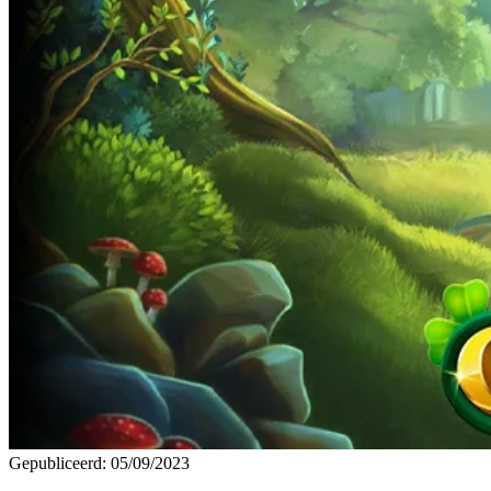
Gepubliceerd
:
05/09/2023