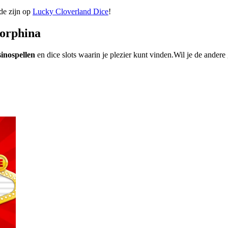
de zijn op
Lucky Cloverland Dice
!
dorphina
sinospellen
en dice slots waarin je plezier kunt vinden.Wil je de ande