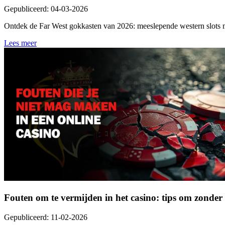
Gepubliceerd
:
04-03-2026
Ontdek de Far West gokkasten van 2026: meeslepende western slots me
Lees meer
Fouten om te vermijden in het casino: tips om zonder r
Gepubliceerd
:
11-02-2026