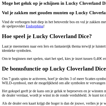
Moge het geluk op je schijnen in Lucky Cloverland Di
Vul je zakken met gouden munten op Lucky Cloverla
Vind de verborgen buit diep in het betoverde bos en vul je zakken 
de spelprovider
Endorphina
!
Hoe speel je Lucky Cloverland Dice?
Laat je meenemen naar een Iers en fantasierijk thema terwijl je luister
identieke symbolen.
Om te beginnen met spelen, start het spel, kies je inzet tussen 0,40
De bonusfunctie op Lucky Cloverland Dice
Om 7 gratis spins te activeren, hoef je slechts 3 of meer Scatter-symb
WILD-symbool, met de mogelijkheid om alle symbolen te vervangen v
Het gokspel geeft je de kans om je geluk te beproeven en je winsten me
de dealer verslaat, wordt je winst in de ronde verdubbeld. Je kunt to
Als de dealer een kaart krijgt die hoger is dan de jouwe, verlies je je 