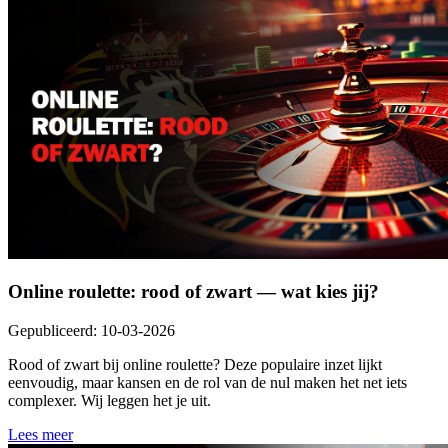
Online roulette: rood of zwart — wat kies jij?
Gepubliceerd
:
10-03-2026
Rood of zwart bij online roulette? Deze populaire inzet lijkt
eenvoudig, maar kansen en de rol van de nul maken het net iets
complexer. Wij leggen het je uit.
Lees meer