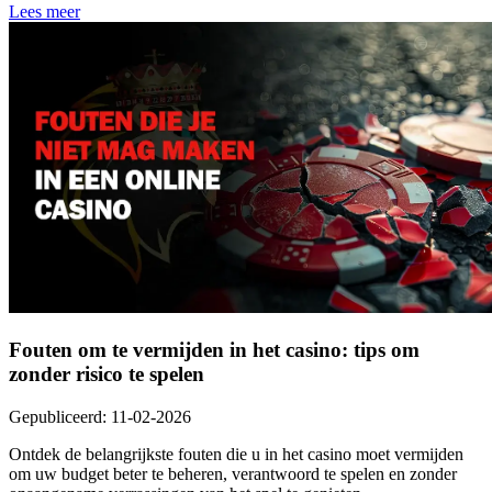
Lees meer
Fouten om te vermijden in het casino: tips om
zonder risico te spelen
Gepubliceerd
:
11-02-2026
Ontdek de belangrijkste fouten die u in het casino moet vermijden
om uw budget beter te beheren, verantwoord te spelen en zonder