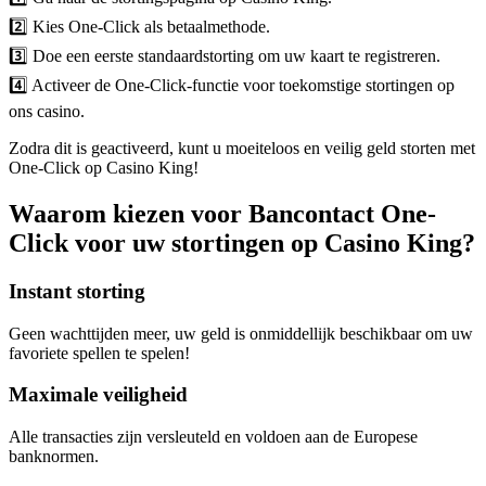
2️⃣ Kies One-Click als betaalmethode.
3️⃣ Doe een eerste standaardstorting om uw kaart te registreren.
4️⃣ Activeer de One-Click-functie voor toekomstige stortingen op
ons casino.
Zodra dit is geactiveerd, kunt u moeiteloos en veilig geld storten met
One-Click op Casino King!
Waarom kiezen voor Bancontact One-
Click voor uw stortingen op Casino King?
Instant storting
Geen wachttijden meer, uw geld is onmiddellijk beschikbaar om uw
favoriete spellen te spelen!
Maximale veiligheid
Alle transacties zijn versleuteld en voldoen aan de Europese
banknormen.