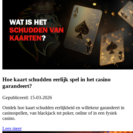
Hoe kaart schudden eerlijk spel in het casino
garandeert?
Gepubliceerd
:
15-03-2026
Ontdek hoe kaart schudden eerlijkheid en willekeur garandeert in
casinospellen, van blackjack tot poker, online of in een fysiek
casino.
Lees meer