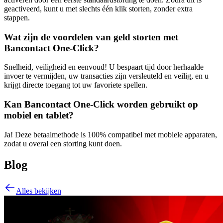
geactiveerd, kunt u met slechts één klik storten, zonder extra
stappen.
Wat zijn de voordelen van geld storten met
Bancontact One-Click?
Snelheid, veiligheid en eenvoud! U bespaart tijd door herhaalde
invoer te vermijden, uw transacties zijn versleuteld en veilig, en u
krijgt directe toegang tot uw favoriete spellen.
Kan Bancontact One-Click worden gebruikt op
mobiel en tablet?
Ja! Deze betaalmethode is 100% compatibel met mobiele apparaten,
zodat u overal een storting kunt doen.
Blog
Alles bekijken