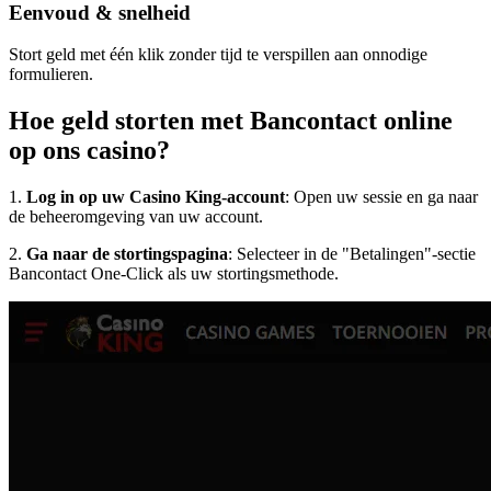
Eenvoud & snelheid
Stort geld met één klik zonder tijd te verspillen aan onnodige
formulieren.
Hoe geld storten met Bancontact online
op ons casino?
1.
Log in op uw Casino King-account
: Open uw sessie en ga naar
de beheeromgeving van uw account.
2.
Ga naar de stortingspagina
: Selecteer in de "Betalingen"-sectie
Bancontact One-Click als uw stortingsmethode.