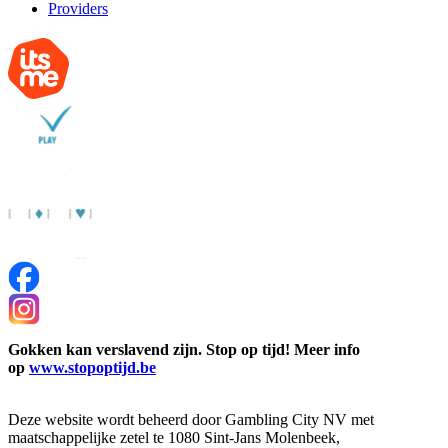
Providers
Gokken kan verslavend zijn. Stop op tijd! Meer info
op
www.stopoptijd.be
Deze website wordt beheerd door Gambling City NV met
maatschappelijke zetel te 1080 Sint-Jans Molenbeek,