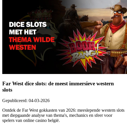
Far West dice slots: de meest immersieve western
slots
Gepubliceerd
:
04-03-2026
Ontdek de Far West gokkasten van 2026: meeslepende western slots
met diepgaande analyse van thema's, mechanics en sfeer voor
spelers van online casino belgië.