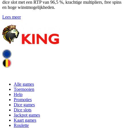
dice slot met een RTP van 96,5 %, krachtige multipliers, free spins
en hoge winstmogelijkheden.
Lees meer
Alle games
Toernooien
Help
Promoties
Dice games
Dice slots
Jackpot games
Kaart games
Roulette