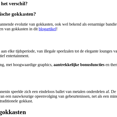
het verschil?
nische gokkasten?
pannende evolutie van gokkasten, ook wel bekend als eenarmige bandie
en van gokkasten in dit
blogartikel
!
an elke tijdsperiode, van illegale speelzalen tot de elegante lounges 
tief entertainment.
ing, met hoogwaardige graphics,
aantrekkelijke bonusfuncties
en them
in speelde zich een eindeloos ballet van metalen onderdelen af. De rol
t van een nauwkeurige opeenvolging van gebeurtenissen, net als een m
traditionele gokkast.
 gokkasten