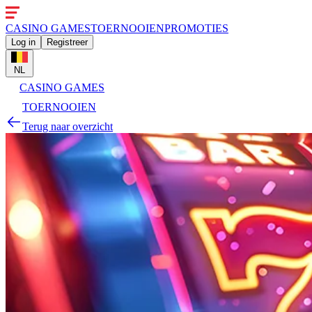
CASINO GAMES
TOERNOOIEN
PROMOTIES
Log in
Registreer
NL
CASINO GAMES
TOERNOOIEN
Terug naar overzicht