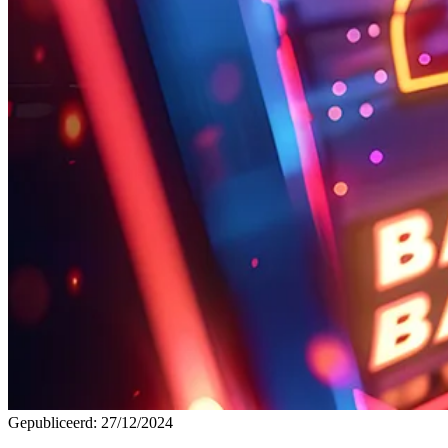
Gepubliceerd
:
27/12/2024