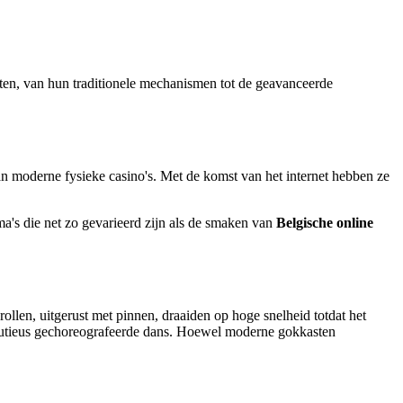
ten, van hun traditionele mechanismen tot de geavanceerde
van moderne fysieke casino's. Met de komst van het internet hebben ze
a's die net zo gevarieerd zijn als de smaken van
Belgische online
len, uitgerust met pinnen, draaiden op hoge snelheid totdat het
inutieus gechoreografeerde dans. Hoewel moderne gokkasten