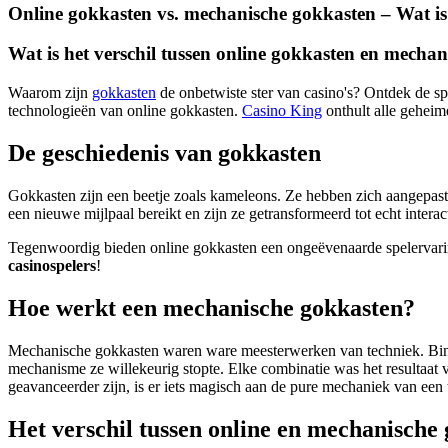
Online gokkasten vs. mechanische gokkasten – Wat is 
Wat is het verschil tussen online gokkasten en mecha
Waarom zijn
gokkasten
de onbetwiste ster van casino's? Ontdek de s
technologieën van online gokkasten.
Casino King
onthult alle geheim
De geschiedenis van gokkasten
Gokkasten zijn een beetje zoals kameleons. Ze hebben zich aangepast a
een nieuwe mijlpaal bereikt en zijn ze getransformeerd tot echt interac
Tegenwoordig bieden online gokkasten een ongeëvenaarde spelervar
casinospelers
!
Hoe werkt een mechanische gokkasten?
Mechanische gokkasten waren ware meesterwerken van techniek. Binnen
mechanisme ze willekeurig stopte. Elke combinatie was het resultaa
geavanceerder zijn, is er iets magisch aan de pure mechaniek van een 
Het verschil tussen online en mechanische