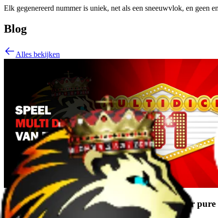
Elk gegenereerd nummer is uniek, net als een sneeuwvlok, en geen enke
Blog
Alles bekijken
Multi Dice 81 van E-Gaming: 81 winlijnen voor pure