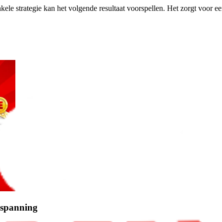
le strategie kan het volgende resultaat voorspellen. Het zorgt voor ee
 spanning