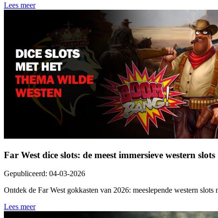
Lees meer
Far West dice slots: de meest immersieve western slots
Gepubliceerd
:
04-03-2026
Ontdek de Far West gokkasten van 2026: meeslepende western slots me
Lees meer