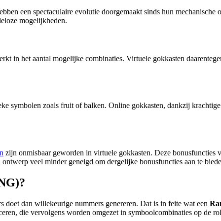
ebben een spectaculaire evolutie doorgemaakt sinds hun mechanische o
ndeloze mogelijkheden.
erkt in het aantal mogelijke combinaties. Virtuele gokkasten daaren
 symbolen zoals fruit of balken. Online gokkasten, dankzij krachtige s
en
zijn onmisbaar geworden in virtuele gokkasten. Deze bonusfuncties vo
ontwerp veel minder geneigd om dergelijke bonusfuncties aan te biede
RNG)?
ers doet dan willekeurige nummers genereren. Dat is in feite wat een
Ra
eren, die vervolgens worden omgezet in symboolcombinaties op de roll