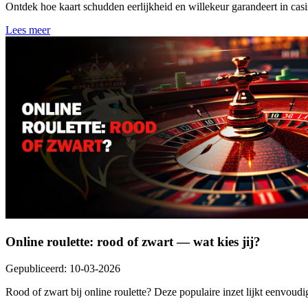
Ontdek hoe kaart schudden eerlijkheid en willekeur garandeert in casin
Lees meer
Online roulette: rood of zwart — wat kies jij?
Gepubliceerd
:
10-03-2026
Rood of zwart bij online roulette? Deze populaire inzet lijkt eenvoudi