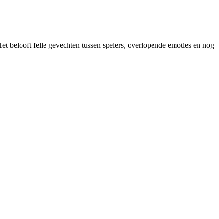
t belooft felle gevechten tussen spelers, overlopende emoties en nog