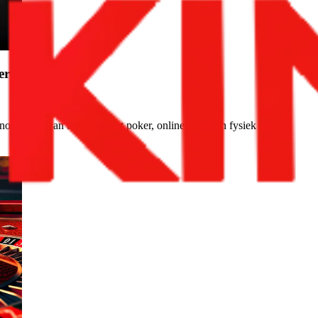
ert?
ospellen, van blackjack tot poker, online of in een fysiek casino.