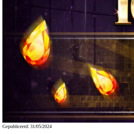
Gepubliceerd
:
31/05/2024