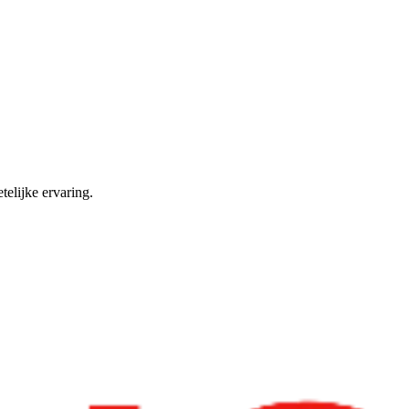
elijke ervaring.