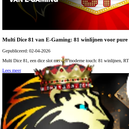
Multi Dice 81 van E-Gaming: 81 winlijnen voor pure
Gepubliceerd
:
02-04-2026
Multi Dice 81, een dice slot met een moderne touch: 81 winlijnen, R
Lees meer