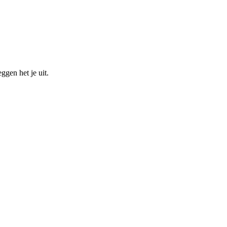
ggen het je uit.