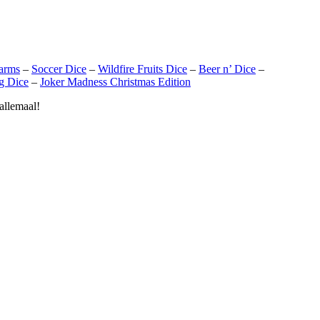
arms
–
Soccer Dice
–
Wildfire Fruits Dice
–
Beer n’ Dice
–
g Dice
–
Joker Madness Christmas Edition
allemaal!