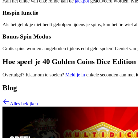
Aan het einde van elke ronde kan de
jackpot
geactiveerd worden. Kies
Respin functie
Als het geluk je niet heeft geholpen tijdens je spins, kan het 5e wiel 
Bonus Spin Modus
Gratis spins worden aangeboden tijdens echt geld spelen! Geniet van g
Hoe speel je 40 Golden Coins Dice Editio
Overtuigd? Klaar om te spelen?
Meld je in
enkele seconden aan met
Blog
Alles bekijken