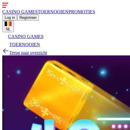
CASINO GAMES
TOERNOOIEN
PROMOTIES
Log in
Registreer
NL
CASINO GAMES
TOERNOOIEN
Terug naar overzicht