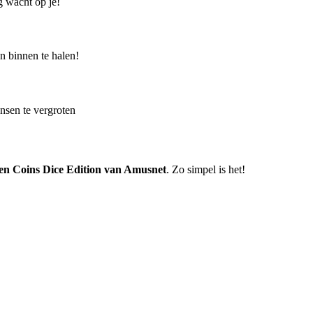
g wacht op je!
en binnen te halen!
ansen te vergroten
en Coins Dice Edition van Amusnet
. Zo simpel is het!