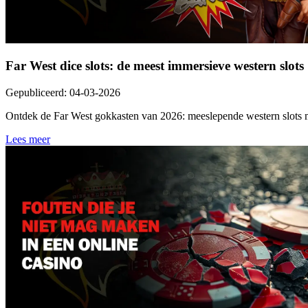
Far West dice slots: de meest immersieve western slots
Gepubliceerd
:
04-03-2026
Ontdek de Far West gokkasten van 2026: meeslepende western slots me
Lees meer