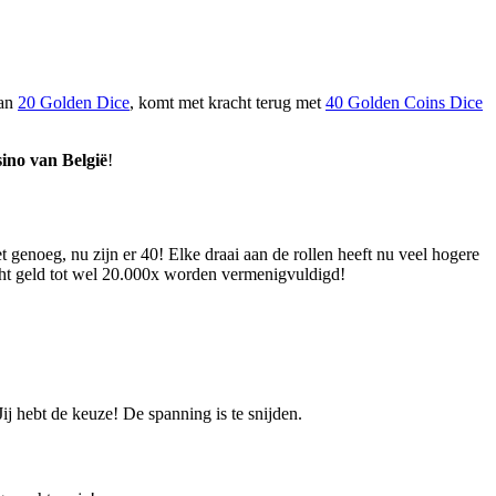
van
20 Golden Dice
, komt met kracht terug met
40 Golden Coins Dice
ino van België
!
enoeg, nu zijn er 40! Elke draai aan de rollen heeft nu veel hogere
echt geld tot wel 20.000x worden vermenigvuldigd!
ij hebt de keuze! De spanning is te snijden.