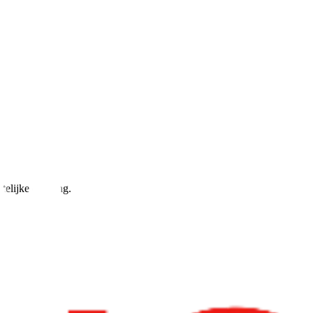
elijke ervaring.