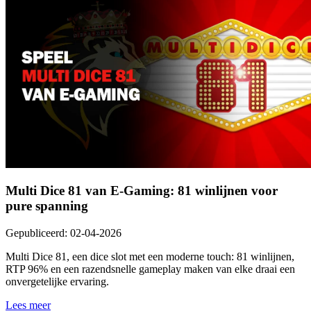
Multi Dice 81 van E-Gaming: 81 winlijnen voor
pure spanning
Gepubliceerd
:
02-04-2026
Multi Dice 81, een dice slot met een moderne touch: 81 winlijnen,
RTP 96% en een razendsnelle gameplay maken van elke draai een
onvergetelijke ervaring.
Lees meer