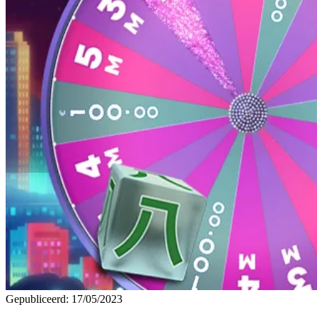
Gepubliceerd
:
17/05/2023