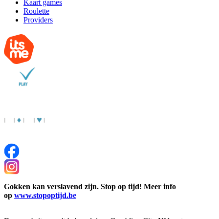
Kaart games
Roulette
Providers
Gokken kan verslavend zijn. Stop op tijd! Meer info
op
www.stopoptijd.be