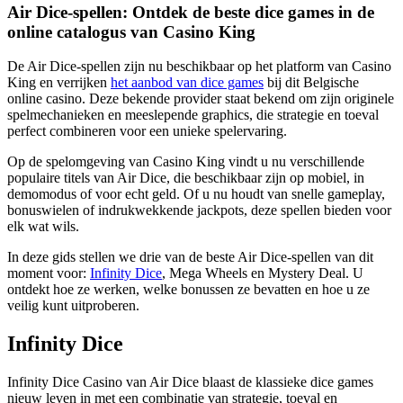
Air Dice-spellen: Ontdek de beste dice games in de
online catalogus van Casino King
De Air Dice-spellen zijn nu beschikbaar op het platform van Casino
King en verrijken
het aanbod van dice games
bij dit Belgische
online casino. Deze bekende provider staat bekend om zijn originele
spelmechanieken en meeslepende graphics, die strategie en toeval
perfect combineren voor een unieke spelervaring.
Op de spelomgeving van Casino King vindt u nu verschillende
populaire titels van Air Dice, die beschikbaar zijn op mobiel, in
demomodus of voor echt geld. Of u nu houdt van snelle gameplay,
bonuswielen of indrukwekkende jackpots, deze spellen bieden voor
elk wat wils.
In deze gids stellen we drie van de beste Air Dice-spellen van dit
moment voor:
Infinity Dice
, Mega Wheels en Mystery Deal. U
ontdekt hoe ze werken, welke bonussen ze bevatten en hoe u ze
veilig kunt uitproberen.
Infinity Dice
Infinity Dice Casino van Air Dice blaast de klassieke dice games
nieuw leven in met een combinatie van strategie, toeval en