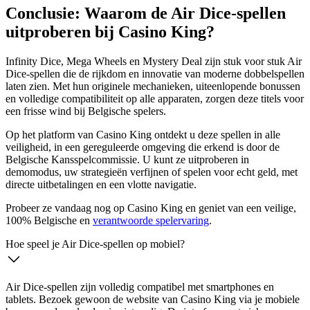
Conclusie: Waarom de Air Dice-spellen
uitproberen bij Casino King?
Infinity Dice, Mega Wheels en Mystery Deal zijn stuk voor stuk Air
Dice-spellen die de rijkdom en innovatie van moderne dobbelspellen
laten zien. Met hun originele mechanieken, uiteenlopende bonussen
en volledige compatibiliteit op alle apparaten, zorgen deze titels voor
een frisse wind bij Belgische spelers.
Op het platform van Casino King ontdekt u deze spellen in alle
veiligheid, in een gereguleerde omgeving die erkend is door de
Belgische Kansspelcommissie. U kunt ze uitproberen in
demomodus, uw strategieën verfijnen of spelen voor echt geld, met
directe uitbetalingen en een vlotte navigatie.
Probeer ze vandaag nog op Casino King en geniet van een veilige,
100% Belgische en
verantwoorde spelervaring
.
Hoe speel je Air Dice-spellen op mobiel?
Air Dice-spellen zijn volledig compatibel met smartphones en
tablets. Bezoek gewoon de website van Casino King via je mobiele