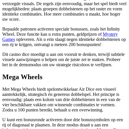
verzorgde visuals. De regels zijn eenvoudig, maar het spel biedt veel
mogelijkheden: plaats groepen dobbelstenen op het raster en vorm
identieke combinaties. Hoe meer combinaties u maakt, hoe hoger
uw score.
Bepaalde patronen activeren speciale bonussen, zoals het Infinity
Wheel. Deze functie kan u extra punten, geldprijzen of
Mystery
Games
opleveren. Als u erin slaagt negen identieke dobbelstenen op
een rij te krijgen, ontvangt u meteen 200 bonuspunten!
Dit casino dice moedigt u aan om vooruit te denken, terwijl subtiele
visuele aanwijzingen u helpen om de juiste zet te maken. Probeer
het in de demomodus om uw strategie risicoloos te verfijnen.
Mega Wheels
Met Mega Wheels biedt spelontwikkelaar Air Dice een visueel
aantrekkelijk, strategisch én genereus dobbelspel. Het principe is
eenvoudig: plaats een kolom van drie dobbelstenen in een van de
vier beschikbare vakken om winnende combinaties te vormen.
Zodra u 100 punten bereikt, behaalt u een overwinning.
U kunt een bonusronde activeren door drie bonussymbolen op een
rij of diagonaal te plaatsen. In deze modus draait u aan een