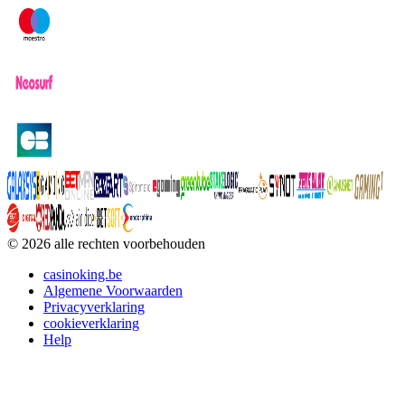
©
2026
alle rechten voorbehouden
casinoking.be
Algemene Voorwaarden
Privacyverklaring
cookieverklaring
Help