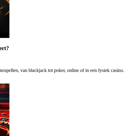
ert?
ospellen, van blackjack tot poker, online of in een fysiek casino.