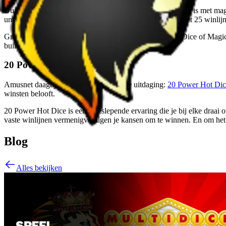
Duik in een betoverend decor waar elk element doordrenkt is met ma
universum. Het speelveld bestaat uit 5 rollen en 3 rijen, met 25 winlijn
Gratis spins met gestapelde jokers en een jackpotronde: Dice of Magi
buitengewone beloningen te winnen.
20 Power Hot Dice
Amusnet daagt je uit met een brandende uitdaging:
20 Power Hot Dic
winsten belooft.
20 Power Hot Dice is een meeslepende ervaring die je bij elke draai op 
vaste winlijnen vermenigvuldigen je kansen om te winnen. En om het
Blog
Alles bekijken