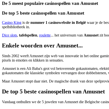
De 5 meest populaire casinospellen van Amusnet
De top 5 beste casinospellen van Amusnet
Casino King
is de
nummer 1 casinowebsite in België
waar je de be
spelbibliotheek in.
Dice slots
,
tafelspellen
,
roulette
... het universum van
Amusnet
zit bo
Enkele woorden over Amusnet...
Sinds 2002 weeft Amusnet zijn web van innovatie in het online gaming 
pixels in emoties en klikken in sensaties.
Amusnet is een Ali Baba's grot vol betoverende gokautomaten, elektris
gokautomaten die klassieke symbolen vervangen door dobbelstenen, v
Maar Amusnet stopt daar niet. De magische drank van deze spelprovide
De top 5 beste casinospellen van Amusnet
Vandaag onthullen we de 5 juwelen van Amusnet die Belgische casino