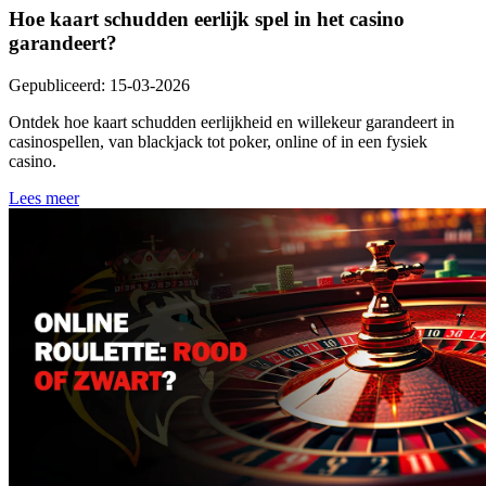
Hoe kaart schudden eerlijk spel in het casino
garandeert?
Gepubliceerd
:
15-03-2026
Ontdek hoe kaart schudden eerlijkheid en willekeur garandeert in
casinospellen, van blackjack tot poker, online of in een fysiek
casino.
Lees meer