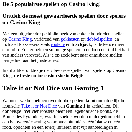
De 5 populairste spellen op Casino King!
Ontdek de meest gewaardeerde spellen door spelers
op Casino King
Met een uitgebreide spelbibliotheek van enkele honderden spellen
op
Casino King
, variërend van
gokkasten
tot
dobbelspellen
, en
inclusief klassiekers zoals
roulette
en
blackjack
, is de keuze meer
dan ruim. Echter hebben sommige spellen in de loop der tijd het hart
van spelers veroverd. Als je op zoek bent naar onmisbare spellen,
ben je hier aan het juiste adres!
In dit artikel ontdek je de 5 favoriete spellen van spelers op Casino
King,
de beste online casino site in België
:
Take it or Not Dice van Gaming 1
Wanneer we het hebben over dobbelspellen, komt onmiddellijk het
iconische
Take it or Not Dice
van
Gaming 1
in gedachten. Dit
dobbelspel met vier roosters biedt een legendarische bonus, de
Bonus des Pyramides, waarbij spelers worden ondergedompeld in
een betoverende setting waar twee piramides, één blauw en één
rood, oplichten en een loterij initiëren met vijf aanbiedingen in