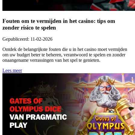
Fouten om te vermijden in het casino: tips om
zonder risico te spelen
Gepubliceerd
:
11-02-2026
Ontdek de belangrijkste fouten die u in het casino moet vermijden
om uw budget beter te beheren, verantwoord te spelen en zonder
onaangename verrassingen van het spel te genieten.
Lees meer