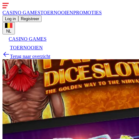
CASINO GAMES
TOERNOOIEN
PROMOTIES
Log in
Registreer
NL
CASINO GAMES
TOERNOOIEN
Terug naar overzicht