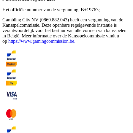
Het officiële nummer van de vergunning: B+19763;
Gambling City NV (0869.882.043) heeft een vergunning van de
Kansspelcommissie. Deze openbare regelgevende instantie is
verantwoordelijk voor het bestuur van alle vormen van kansspelen
in België. Meer informatie over de Kansspelcommissie vindt u
op
https://www.gamingcommission.be.