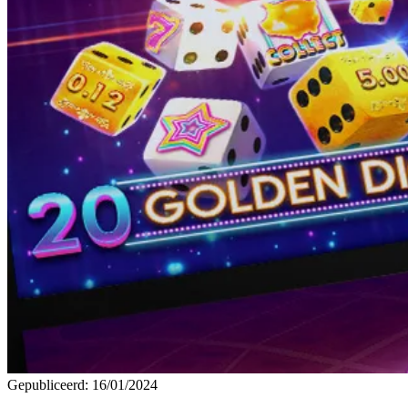
Gepubliceerd
:
16/01/2024