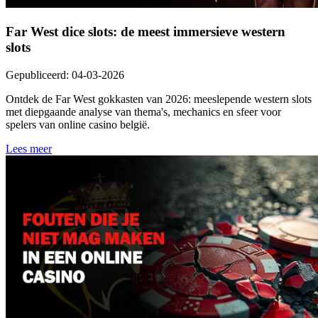
Far West dice slots: de meest immersieve western
slots
Gepubliceerd
:
04-03-2026
Ontdek de Far West gokkasten van 2026: meeslepende western slots
met diepgaande analyse van thema's, mechanics en sfeer voor
spelers van online casino belgië.
Lees meer