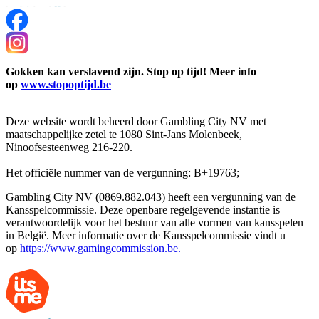
Gokken kan verslavend zijn. Stop op tijd! Meer info
op
www.stopoptijd.be
Deze website wordt beheerd door Gambling City NV met
maatschappelijke zetel te 1080 Sint-Jans Molenbeek,
Ninoofsesteenweg 216-220.
Het officiële nummer van de vergunning: B+19763;
Gambling City NV (0869.882.043) heeft een vergunning van de
Kansspelcommissie. Deze openbare regelgevende instantie is
verantwoordelijk voor het bestuur van alle vormen van kansspelen
in België. Meer informatie over de Kansspelcommissie vindt u
op
https://www.gamingcommission.be.