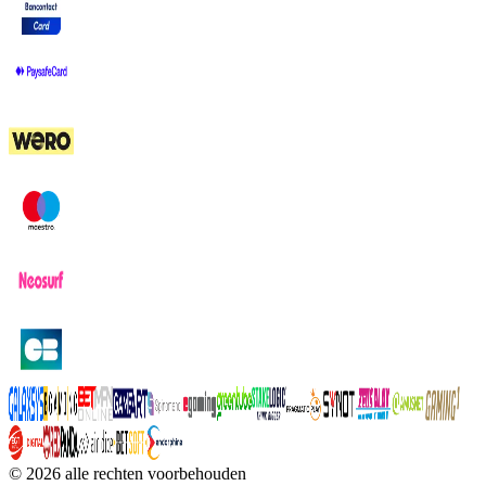
©
2026
alle rechten voorbehouden