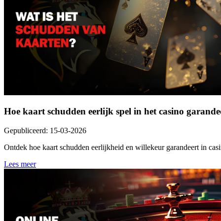
Hoe kaart schudden eerlijk spel in het casino garande
Gepubliceerd
:
15-03-2026
Ontdek hoe kaart schudden eerlijkheid en willekeur garandeert in casin
Lees meer