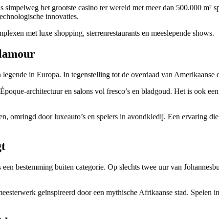
is simpelweg het grootste casino ter wereld met meer dan 500.000 m² s
technologische innovaties.
omplexen met luxe shopping, sterrenrestaurants en meeslepende shows.
glamour
legende in Europa. In tegenstelling tot de overdaad van Amerikaanse of 
Époque-architectuur en salons vol fresco’s en bladgoud. Het is ook ee
n, omringd door luxeauto’s en spelers in avondkledij. Een ervaring die
gt
een bestemming buiten categorie. Op slechts twee uur van Johannesbur
h meesterwerk geïnspireerd door een mythische Afrikaanse stad. Spelen i