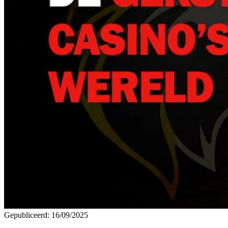
Gepubliceerd
:
16/09/2025