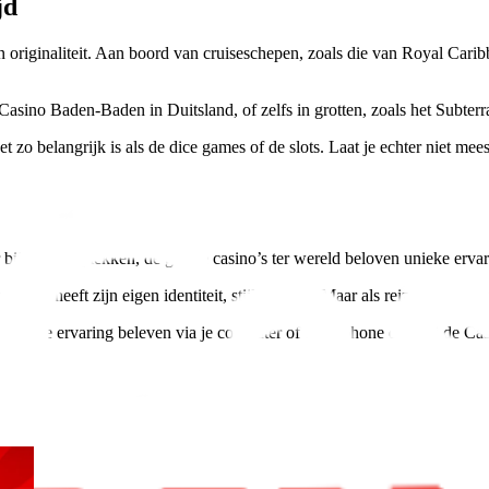
jd
originaliteit. Aan boord van cruiseschepen, zoals die van Royal Carib
 Casino Baden-Baden in Duitsland, of zelfs in grotten, zoals het Subterr
et zo belangrijk is als de dice games of de slots. Laat je echter niet m
 bijzondere plekken, de gekste casino’s ter wereld beloven unieke erva
nt heeft zijn eigen identiteit, stijl en sfeer. Maar als reizen geen optie
ce je deze ervaring beleven via je computer of smartphone dankzij de C