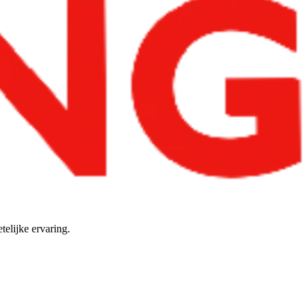
elijke ervaring.