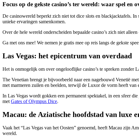
Focus op de gekste casino’s ter wereld: waar spel e
De casinowereld beperkt zich niet tot dice slots en blackjacktafels. 
unieke ervaringen samenkomen.
Over de hele wereld onderscheiden bepaalde casino’s zich niet alleen
Ga met ons mee! We nemen je gratis mee op reis langs de gekste speel
Las Vegas: het epicentrum van overdaad
Het is onmogelijk om over ongelooflijke casino’s te spreken zonder Las
The Venetian brengt je bijvoorbeeld naar een nagebouwd Venetië me
met marmeren zuilen en beelden, terwijl de Luxor de vorm heeft van een
In Las Vegas wordt gokken een permanent spektakel, in een sfeer die 
met
Gates of Olympus Dice
.
Macau: de Aziatische hoofdstad van luxe e
Vaak het “Las Vegas van het Oosten” genoemd, heeft Macau zijn Amer
wereld.