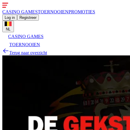
CASINO GAMES
TOERNOOIEN
PROMOTIES
Log in
Registreer
NL
CASINO GAMES
TOERNOOIEN
Terug naar overzicht