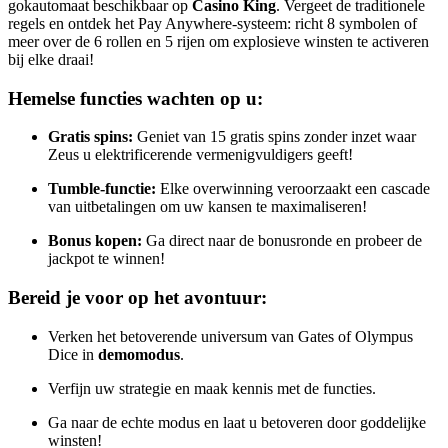
gokautomaat beschikbaar op
Casino King
. Vergeet de traditionele
regels en ontdek het Pay Anywhere-systeem: richt 8 symbolen of
meer over de 6 rollen en 5 rijen om explosieve winsten te activeren
bij elke draai!
Hemelse functies wachten op u:
Gratis spins:
Geniet van 15 gratis spins zonder inzet waar
Zeus u elektrificerende vermenigvuldigers geeft!
Tumble-functie:
Elke overwinning veroorzaakt een cascade
van uitbetalingen om uw kansen te maximaliseren!
Bonus kopen:
Ga direct naar de bonusronde en probeer de
jackpot te winnen!
Bereid je voor op het avontuur:
Verken het betoverende universum van Gates of Olympus
Dice in
demomodus
.
Verfijn uw strategie en maak kennis met de functies.
Ga naar de echte modus en laat u betoveren door goddelijke
winsten!