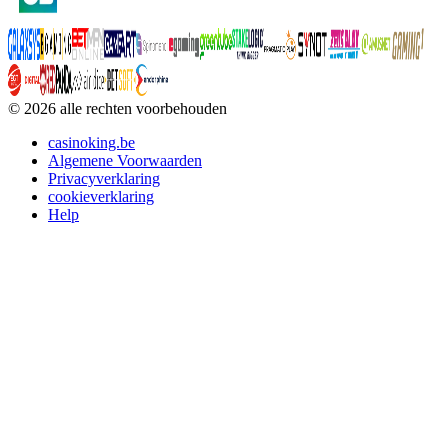
©
2026
alle rechten voorbehouden
casinoking.be
Algemene Voorwaarden
Privacyverklaring
cookieverklaring
Help