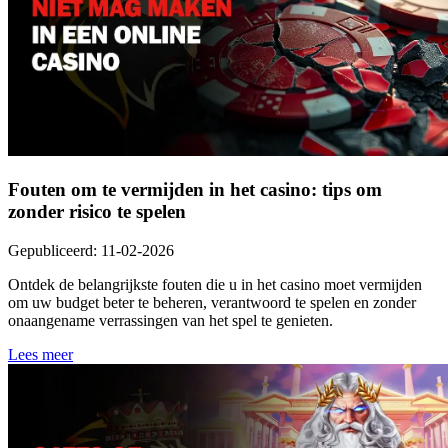
Fouten om te vermijden in het casino: tips om
zonder risico te spelen
Gepubliceerd
:
11-02-2026
Ontdek de belangrijkste fouten die u in het casino moet vermijden
om uw budget beter te beheren, verantwoord te spelen en zonder
onaangename verrassingen van het spel te genieten.
Lees meer