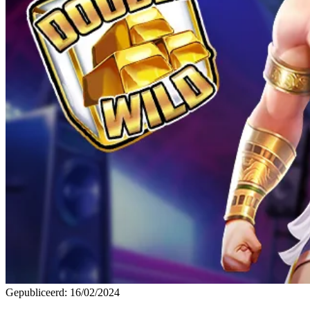
Gepubliceerd
:
16/02/2024