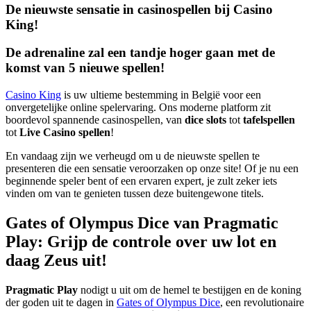
De nieuwste sensatie in casinospellen bij Casino
King!
De adrenaline zal een tandje hoger gaan met de
komst van 5 nieuwe spellen!
Casino King
is uw ultieme bestemming in België voor een
onvergetelijke online spelervaring. Ons moderne platform zit
boordevol spannende casinospellen, van
dice slots
tot
tafelspellen
tot
Live Casino spellen
!
En vandaag zijn we verheugd om u de nieuwste spellen te
presenteren die een sensatie veroorzaken op onze site! Of je nu een
beginnende speler bent of een ervaren expert, je zult zeker iets
vinden om van te genieten tussen deze buitengewone titels.
Gates of Olympus Dice van Pragmatic
Play: Grijp de controle over uw lot en
daag Zeus uit!
Pragmatic Play
nodigt u uit om de hemel te bestijgen en de koning
der goden uit te dagen in
Gates of Olympus Dice
, een revolutionaire