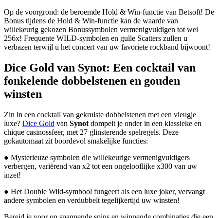
Op de voorgrond: de beroemde Hold & Win-functie van Betsoft! De
Bonus tijdens de Hold & Win-functie kan de waarde van
willekeurig gekozen Bonussymbolen vermenigvuldigen tot wel
256x! Frequente WILD-symbolen en gulle Scatters zullen u
verbazen terwijl u het concert van uw favoriete rockband bijwoont!
Dice Gold van Synot: Een cocktail van
fonkelende dobbelstenen en gouden
winsten
Zin in een cocktail van gekruiste dobbelstenen met een vleugje
luxe?
Dice Gold
van
Synot
dompelt je onder in een klassieke en
chique casinossfeer, met 27 glinsterende spelregels. Deze
gokautomaat zit boordevol smakelijke functies:
● Mysterieuze symbolen die willekeurige vermenigvuldigers
verbergen, variërend van x2 tot een ongelooflijke x300 van uw
inzet!
● Het Double Wild-symbool fungeert als een luxe joker, vervangt
andere symbolen en verdubbelt tegelijkertijd uw winsten!
Bereid je voor op spannende spins en winnende combinaties die een