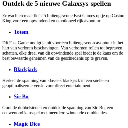
Ontdek de 5 nieuwe Galaxsys-spellen
Er wachten maar liefst 5 buitengewone Fast Games op je op Casino
King voor een opwindend en emotioneel rijk avontuur.
Totem
Dit Fast Game nodigt je uit voor een buitengewoon avontuur in het
hart van verloren beschavingen. Van verborgen rollen tot begraven
schatten, elke draai van dit opwindende spel biedt je de kans om de
best bewaarde geheimen van de geschiedenis op te graven.
Blackjack
Herleef de spanning van klassiek blackjack in een snelle en
geoptimaliseerde versie voor direct entertainment.
Sic Bo
Gooi de dobbelstenen en ontdek de spanning van Sic Bo, een
eeuwenoud kansspel met meerdere winnende combinaties.
Magic Dice