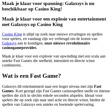
Maak je klaar voor spanning: Galaxsys is nu
beschikbaar op Casino King!
Maak je klaar voor een explosie van entertainment
met Galaxsys op Casino King
Casino King
is altijd op zoek naar nieuwe ervaringen en spellen
voor spelers, en vandaag zijn we verheugd om de komst van
Galaxsys
aan te kondigen,
onze nieuwe revolutionaire
casinogameprovider.
Maak je klaar voor een explosie van opwinding met een scala aan
unieke Fast Games die snelheid, intensiteit en directe winst
combineren.
Wat is een Fast Game?
Galaxsys tilt entertainment naar een hoger niveau met zijn
Fast
Games
. Kort gezegd zijn Fast Games casinospellen snelle en intense
spellen die zich in slechts enkele seconden afspelen. Ideaal voor
spelers die op zoek zijn naar snel actie en directe winst, bieden de
spellen van Galaxsys een unieke en boeiende spelervaring.