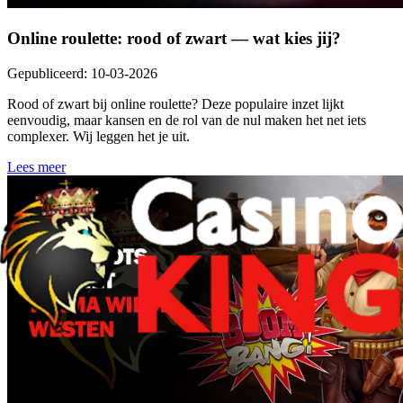
Online roulette: rood of zwart — wat kies jij?
Gepubliceerd
:
10-03-2026
Rood of zwart bij online roulette? Deze populaire inzet lijkt
eenvoudig, maar kansen en de rol van de nul maken het net iets
complexer. Wij leggen het je uit.
Lees meer