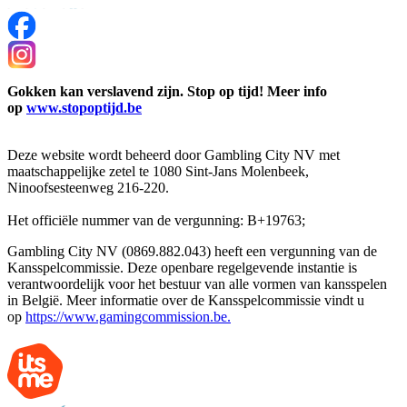
Gokken kan verslavend zijn. Stop op tijd! Meer info
op
www.stopoptijd.be
Deze website wordt beheerd door Gambling City NV met
maatschappelijke zetel te 1080 Sint-Jans Molenbeek,
Ninoofsesteenweg 216-220.
Het officiële nummer van de vergunning: B+19763;
Gambling City NV (0869.882.043) heeft een vergunning van de
Kansspelcommissie. Deze openbare regelgevende instantie is
verantwoordelijk voor het bestuur van alle vormen van kansspelen
in België. Meer informatie over de Kansspelcommissie vindt u
op
https://www.gamingcommission.be.