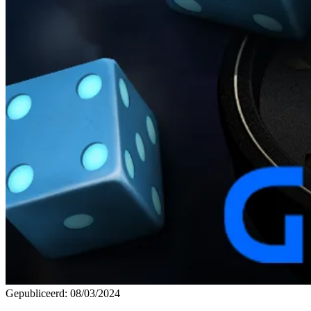
Gepubliceerd
:
08/03/2024