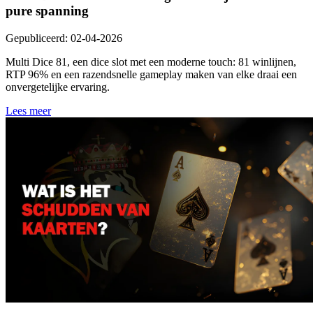
pure spanning
Gepubliceerd
:
02-04-2026
Multi Dice 81, een dice slot met een moderne touch: 81 winlijnen,
RTP 96% en een razendsnelle gameplay maken van elke draai een
onvergetelijke ervaring.
Lees meer