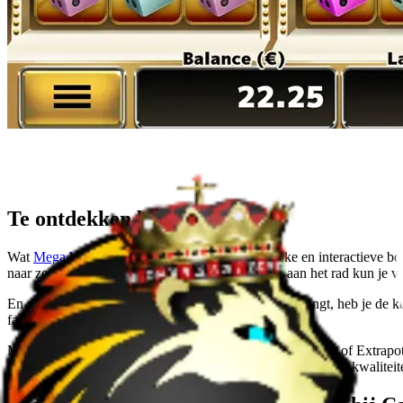
Te ontdekken bonusfuncties
Wat
Mega Wheels
zo spannend maakt, zijn de rijke en interactieve b
naar zeer grote winsten kan leiden. Bij elke draai aan het rad kun je 
En dat is nog niet alles: als je een klassieke prijs ontvangt, heb je 
fase afgesloten.
Maar wat als je echt geluk hebt en de
progressieve jackpot
of Extrapot
online casinospel zowel strategisch als onvoorspelbaar, twee kwalitei