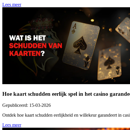
Lees meer
Hoe kaart schudden eerlijk spel in het casino garande
Gepubliceerd
:
15-03-2026
Ontdek hoe kaart schudden eerlijkheid en willekeur garandeert in casin
Lees meer