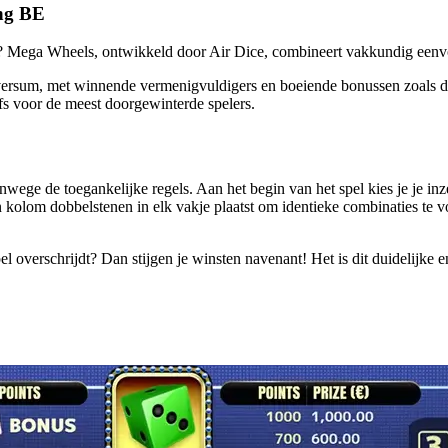
ing BE
? Mega Wheels, ontwikkeld door Air Dice, combineert vakkundig eenvo
versum, met winnende vermenigvuldigers en boeiende bonussen zoals de
elfs voor de meest doorgewinterde spelers.
nwege de toegankelijke regels. Aan het begin van het spel kies je je inze
een kolom dobbelstenen in elk vakje plaatst om identieke combinaties te
 overschrijdt? Dan stijgen je winsten navenant! Het is dit duidelijke 