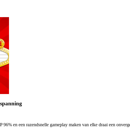
 spanning
TP 96% en een razendsnelle gameplay maken van elke draai een onverget