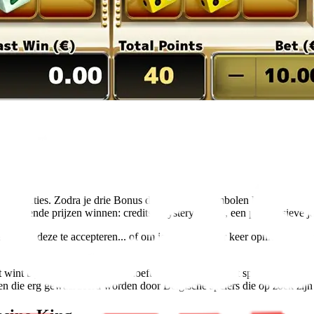
onusfuncties. Zodra je drie Bonus dobbelstenen symbolen hebt, activeer
verschillende prijzen winnen: credits, Mystery games, een progressieve j
de keuze om deze te accepteren... of om je geluk tot vier keer opnieuw 
 wint bij je eerste poging? Je hoeft niet te aarzelen: het spel stopt en j
ten die erg gewaardeerd worden door Belgische spelers die op zoek zijn