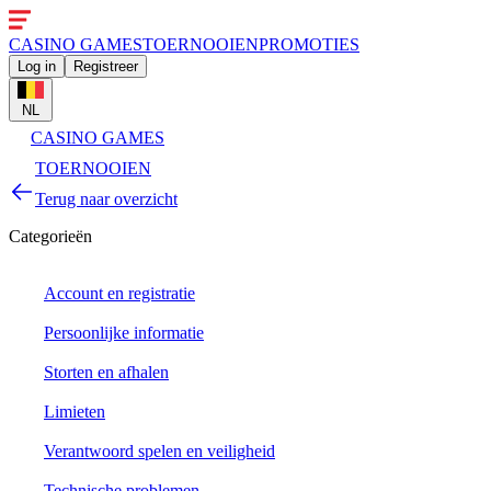
CASINO GAMES
TOERNOOIEN
PROMOTIES
Log in
Registreer
NL
CASINO GAMES
TOERNOOIEN
Terug naar overzicht
Categorieën
Account en registratie
Persoonlijke informatie
Storten en afhalen
Limieten
Verantwoord spelen en veiligheid
Technische problemen