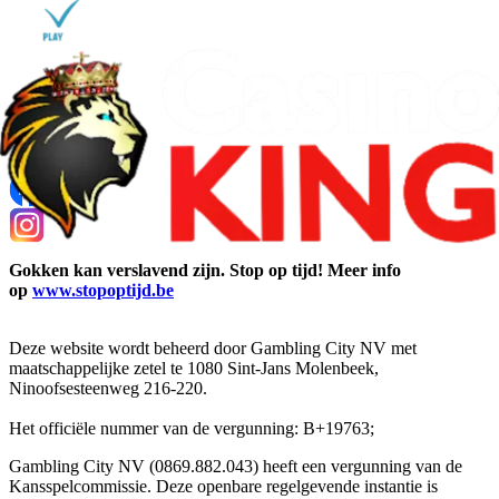
Gokken kan verslavend zijn. Stop op tijd! Meer info
op
www.stopoptijd.be
Deze website wordt beheerd door Gambling City NV met
maatschappelijke zetel te 1080 Sint-Jans Molenbeek,
Ninoofsesteenweg 216-220.
Het officiële nummer van de vergunning: B+19763;
Gambling City NV (0869.882.043) heeft een vergunning van de
Kansspelcommissie. Deze openbare regelgevende instantie is