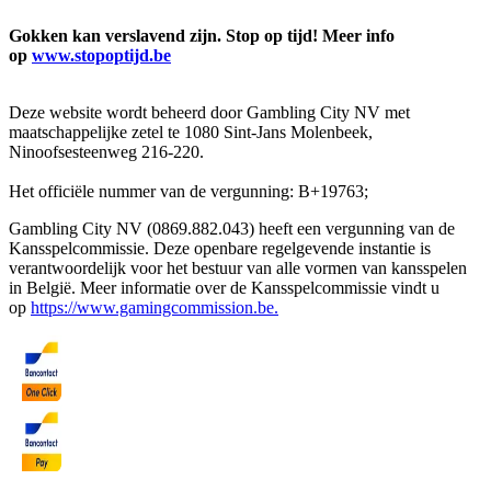
Gokken kan verslavend zijn. Stop op tijd! Meer info
op
www.stopoptijd.be
Deze website wordt beheerd door Gambling City NV met
maatschappelijke zetel te 1080 Sint-Jans Molenbeek,
Ninoofsesteenweg 216-220.
Het officiële nummer van de vergunning: B+19763;
Gambling City NV (0869.882.043) heeft een vergunning van de
Kansspelcommissie. Deze openbare regelgevende instantie is
verantwoordelijk voor het bestuur van alle vormen van kansspelen
in België. Meer informatie over de Kansspelcommissie vindt u
op
https://www.gamingcommission.be.