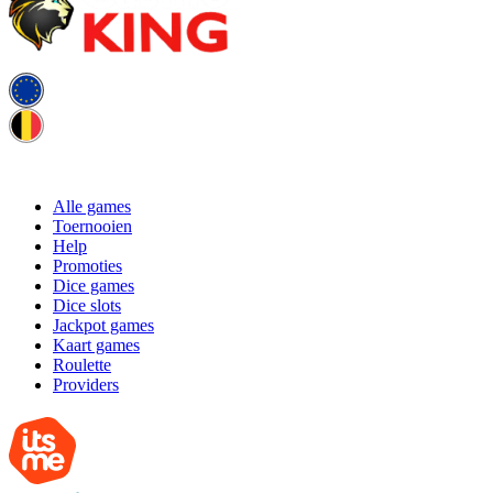
Alle games
Toernooien
Help
Promoties
Dice games
Dice slots
Jackpot games
Kaart games
Roulette
Providers