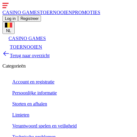
CASINO GAMES
TOERNOOIEN
PROMOTIES
Log in
Registreer
NL
CASINO GAMES
TOERNOOIEN
Terug naar overzicht
Categorieën
Account en registratie
Persoonlijke informatie
Storten en afhalen
Limieten
Verantwoord spelen en veiligheid
Technische problemen