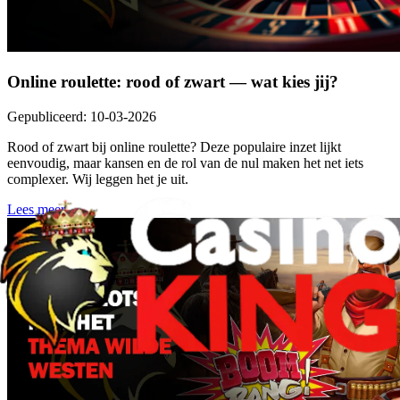
Online roulette: rood of zwart — wat kies jij?
Gepubliceerd
:
10-03-2026
Rood of zwart bij online roulette? Deze populaire inzet lijkt
eenvoudig, maar kansen en de rol van de nul maken het net iets
complexer. Wij leggen het je uit.
Lees meer