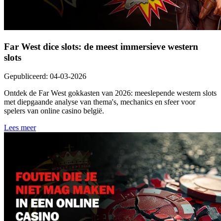
Far West dice slots: de meest immersieve western
slots
Gepubliceerd
:
04-03-2026
Ontdek de Far West gokkasten van 2026: meeslepende western slots
met diepgaande analyse van thema's, mechanics en sfeer voor
spelers van online casino belgië.
Lees meer