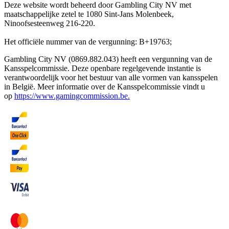
Deze website wordt beheerd door Gambling City NV met
maatschappelijke zetel te 1080 Sint-Jans Molenbeek,
Ninoofsesteenweg 216-220.
Het officiële nummer van de vergunning: B+19763;
Gambling City NV (0869.882.043) heeft een vergunning van de
Kansspelcommissie. Deze openbare regelgevende instantie is
verantwoordelijk voor het bestuur van alle vormen van kansspelen
in België. Meer informatie over de Kansspelcommissie vindt u
op
https://www.gamingcommission.be.