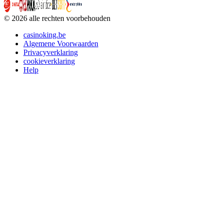
©
2026
alle rechten voorbehouden
casinoking.be
Algemene Voorwaarden
Privacyverklaring
cookieverklaring
Help