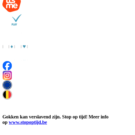
Gokken kan verslavend zijn. Stop op tijd! Meer info
op
www.stopoptijd.be