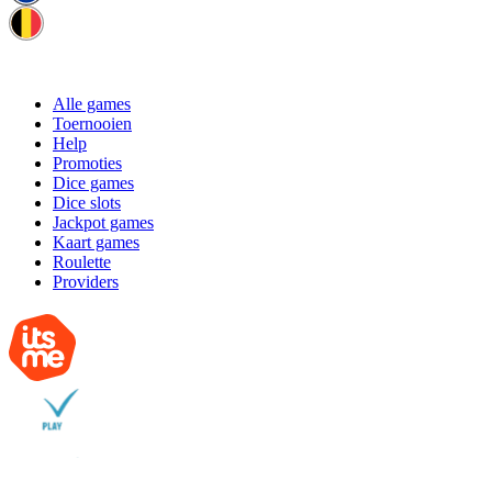
Alle games
Toernooien
Help
Promoties
Dice games
Dice slots
Jackpot games
Kaart games
Roulette
Providers